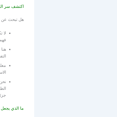
اكتشف سر الت
هل تبحث عن 
لا ت
فهم 
هنا 
التف
معلم
الاس
نحن 
الطا
جزئي
ما الذي يجعل م