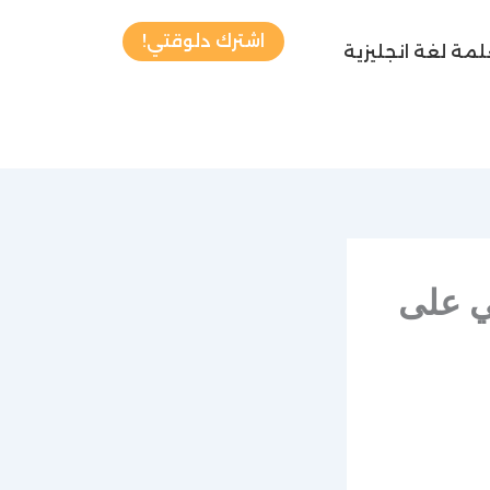
اشترك دلوقتي!
مة لغة انجليزية
05488059 احصلي على