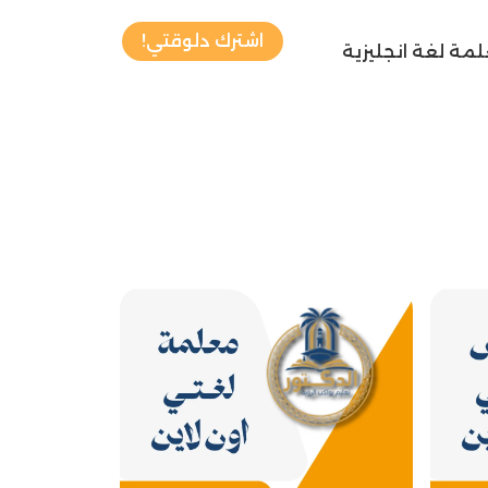
اشترك دلوقتي!
مة لغة انجليزية