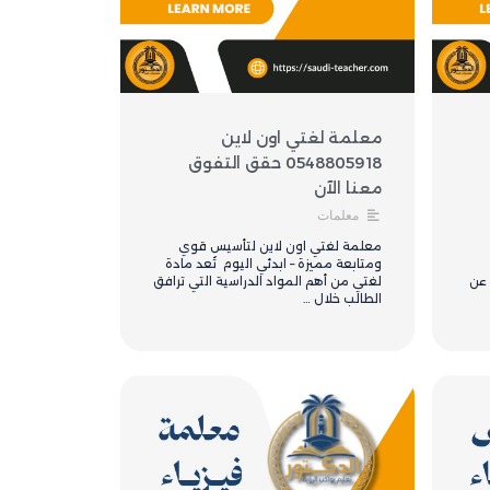
معلمة لغتي اون لاين
0548805918 حقق التفوق
معنا الآن
معلمات
معلمة لغتي اون لاين لتأسيس قوي
ومتابعة مميزة – ابدئي اليوم تُعد مادة
 عن
لغتي من أهم المواد الدراسية التي ترافق
الطالب خلال …