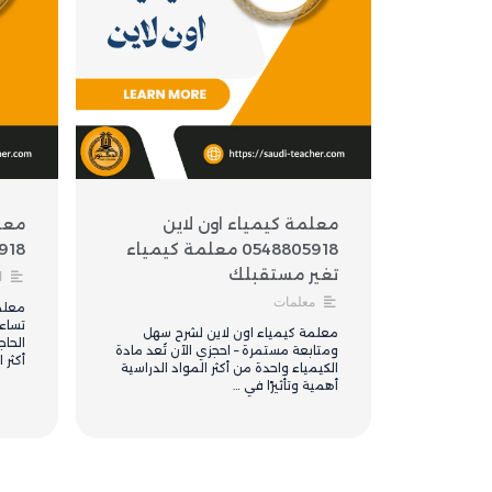
معلمة كيمياء اون لاين
معلم
0548805918 معلمة كيمياء
8805918
تغير مستقبلك
ا
معلمات
معلم
تساع
معلمة كيمياء اون لاين لشرح سهل
الحاج
ومتابعة مستمرة – احجزي الآن تُعد مادة
أكثر 
الكيمياء واحدة من أكثر المواد الدراسية
أهمية وتأثيرًا في …