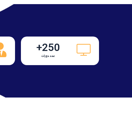
+
250
عدد دورات