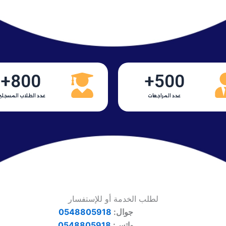
+
800
+
500
عدد المراجعات
عدد الطلاب المسجلي
لطلب الخدمة أو للإستفسار
جوال:
0548805918
واتس:
0548805918