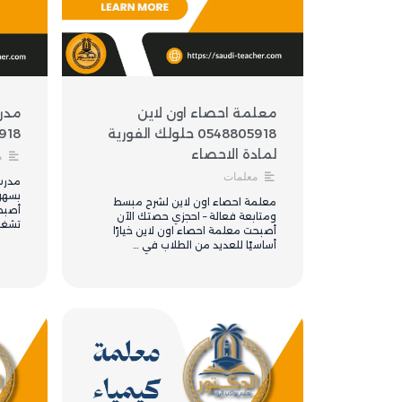
معلمة احصاء اون لاين
مدر
0548805918 حلولك الفورية
8805918
لمادة الاحصاء
م
معلمات
مدرس
بسهو
معلمة احصاء اون لاين لشرح مبسط
أصبحت
ومتابعة فعالة – احجزي حصتك الآن
تشغل
أصبحت معلمة احصاء اون لاين خيارًا
أساسيًا للعديد من الطلاب في …