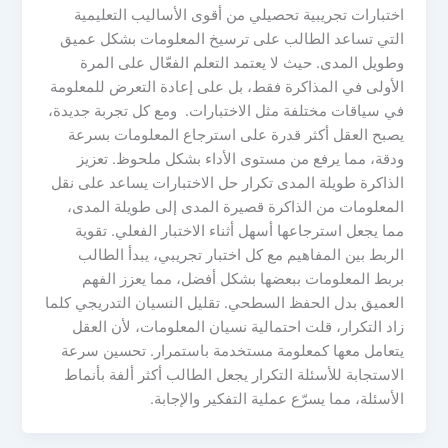
اختبارات تجريبية تحصيلي من أقوى الأساليب التعليمية
التي تساعد الطالب على ترسيخ المعلومات بشكل عميق
وطويل المدى. حيث لا يعتمد التعلم الفعّال على المرة
الأولى في المذاكرة فقط، بل على إعادة التعرض للمعلومة
في سياقات مختلفة مثل الاختبارات. ومع كل تجربة جديدة،
يصبح العقل أكثر قدرة على استرجاع المعلومات بسرعة
ودقة، مما يرفع من مستوى الأداء بشكل ملحوظ. تعزيز
الذاكرة طويلة المدى تكرار حل الاختبارات يساعد على نقل
المعلومات من الذاكرة قصيرة المدى إلى طويلة المدى،
مما يجعل استرجاعها أسهل أثناء الاختبار الفعلي. تقوية
الربط بين المفاهيم مع كل اختبار تجريبي، يبدأ الطالب
بربط المعلومات ببعضها بشكل أفضل، مما يعزز الفهم
العميق بدل الحفظ السطحي. تقليل النسيان التدريجي كلما
زاد التكرار، قلت احتمالية نسيان المعلومات، لأن العقل
يتعامل معها كمعلومة مستخدمة باستمرار. تحسين سرعة
الاستجابة للأسئلة التكرار يجعل الطالب أكثر ألفة بأنماط
الأسئلة، مما يسرّع عملية التفكير والإجابة.