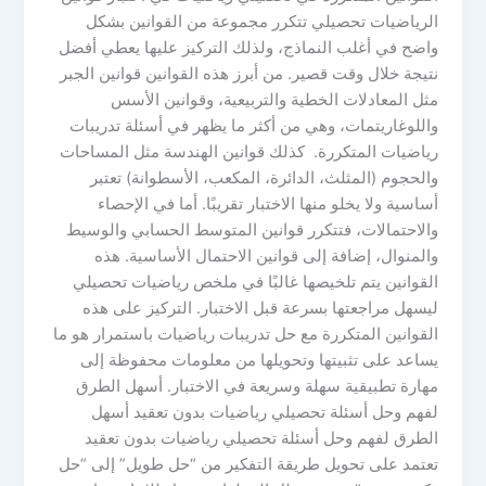
الرياضيات تحصيلي تتكرر مجموعة من القوانين بشكل
واضح في أغلب النماذج، ولذلك التركيز عليها يعطي أفضل
نتيجة خلال وقت قصير. من أبرز هذه القوانين قوانين الجبر
مثل المعادلات الخطية والتربيعية، وقوانين الأسس
واللوغاريتمات، وهي من أكثر ما يظهر في أسئلة تدريبات
رياضيات المتكررة. كذلك قوانين الهندسة مثل المساحات
والحجوم (المثلث، الدائرة، المكعب، الأسطوانة) تعتبر
أساسية ولا يخلو منها الاختبار تقريبًا. أما في الإحصاء
والاحتمالات، فتتكرر قوانين المتوسط الحسابي والوسيط
والمنوال، إضافة إلى قوانين الاحتمال الأساسية. هذه
القوانين يتم تلخيصها غالبًا في ملخص رياضيات تحصيلي
ليسهل مراجعتها بسرعة قبل الاختبار. التركيز على هذه
القوانين المتكررة مع حل تدريبات رياضيات باستمرار هو ما
يساعد على تثبيتها وتحويلها من معلومات محفوظة إلى
مهارة تطبيقية سهلة وسريعة في الاختبار. أسهل الطرق
لفهم وحل أسئلة تحصيلي رياضيات بدون تعقيد أسهل
الطرق لفهم وحل أسئلة تحصيلي رياضيات بدون تعقيد
تعتمد على تحويل طريقة التفكير من “حل طويل” إلى “حل