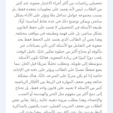
تحصيلي رياضيات من أكثر أجزاء الاختبار صعوبة عند كثير
من الطلاب، ليس لأنه يعتمد على معلومات معقدة فقط، بل
بسبب مجموعة عوامل تتداخل معًا وتؤثر على الأداء بشكل
مباشر، ويمكن توضيح ذلك في عدة نقاط أساسية: أولًا،
طبيعة الأسئلة في التحصيلي لا تعتمد على حفظ القانون
بشكل مباشر، بل على فهمه وتطبيقه في مواقف مختلفة.
وهذا يعني أن الطالب الذي يعتمد على الحفظ فقط يجد
صعوبة في التعامل مع الأسئلة التي تأتي بصياغات غير
مألوفة أو تحتاج أكثر من خطوة تفكير. ثانيًا، عامل الوقت
يلعب دورًا كبيرًا في زيادة الصعوبة. فغالبًا تكون الأسئلة
متوسطة إلى طويلة، وتتطلب تحليلًا سريعًا قبل الحل، مما
يضع ضغطًا نفسيًا على الطالب ويؤثر على دقته في الإجابة،
خاصة إذا لم يكن مدربًا على السرعة. ثالثًا، هناك مشكلة
شائعة وهي ضعف المهارة في الربط بين الأفكار الرياضية.
كثير من الأسئلة لا تعتمد على قانون واحد فقط، بل تحتاج
إلى دمج أكثر من مفهوم مثل الجبر والهندسة أو النسب
والإحصاء، وهذا يتطلب مرونة ذهنية عالية. رابعًا، يعاني بعض
الطلاب من ضعف التدريب العملي، حيث يكتفون بالمذاكرة
النظرية دون حل عدد كافٍ من الأسئلة. وهذا يؤدي إلى