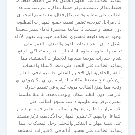
تساعد الطالب على الفهم العميق بدلًا من الحفظ فقط. 2.
خطط مذاكرة منظمة نوفر خطط مذاكرة مدروسة تساعد
الطالب على تنظيم وقته بشكل فعال، مع تقسيم المحتوى
إلى مراحل تدريجية تضمن تغطية جميع المهارات المطلوبة
دون ضغط أو تشتت. 3. متابعة مستمرة للأداء تتميز منصتنا
بوجود متابعة دقيقة لمستوى الطالب، حيث يتم تقييم الأداء
بشكل دوري وتحديد نقاط القوة والضعف والعمل على
تحسينها خطوة بخطوة. 4. اختبارات تجريبية تحاكي الواقع
نقدم اختبارات تدريبية مشابهة للاختبارات الحقيقية، مما
يساعد الطالب على التعود على نمط الأسئلة واكتساب
الثقة والجاهزية قبل الاختبار الفعلي. 5. مرونة في التعلم
أون لاين تتيح منصتنا إمكانية الدراسة من أي مكان وفي أي
وقت، مما يمنح الطالب مرونة كبيرة في تنظيم جدوله
الدراسي دون التقيد بمكان أو وقت محدد. 6. بيئة تعليمية
محفزة نوفر بيئة تعليمية داعمة تشجع الطالب على
الاستمرار والتطور، مع توفير أساليب تعليم حديثة تزيد من
التفاعل والفهم. 7. تطوير المهارات الأكاديمية تركز منصتنا
على تنمية مهارات التفكير والتحليل وحل المشكلات، مما
يساعد الطالب على تحسين أدائه في الاختبارات المختلفة.