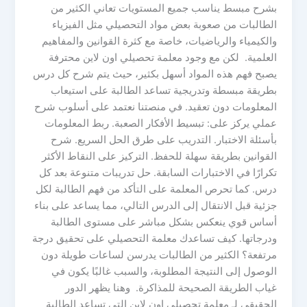
بشرح مبسط يناسب جميع المستويات تعاني الكثير من
الطالبات من صعوبة بعض مواد التحصيلي مثل الفيزياء
والكيمياء والرياضيات، خاصة مع كثرة القوانين والمفاهيم
العلمية. لكن مع وجود معلمة تحصيلي اون لاين محترفة
يصبح فهم هذه المواد أسهل بكثير، حيث يتم شرح كل درس
بطريقة مبسطة وتدريجية تساعد الطالبة على استيعاب
المعلومات دون تعقيد. في منصتنا نعتمد على أسلوب شرح
عملي يركز على: تبسيط الأفكار الصعبة. ربط المعلومات
بأسئلة الاختبار. التدريب على طرق الحل السريع. شرح
القوانين بطريقة سهلة للحفظ. التركيز على النقاط الأكثر
تكرارًا في الاختبارات السابقة. حل تدريبات متنوعة بعد كل
درس. كما تحرص المعلمة على التأكد من فهم الطالبة لكل
جزئية قبل الانتقال إلى الدرس التالي، مما يساعد على بناء
أساس قوي ينعكس بشكل مباشر على مستوى الطالبة
ودرجاتها. كيف تساعدك معلمة التحصيلي على تحقيق درجة
مرتفعة؟ الكثير من الطالبات يدرسن لساعات طويلة دون
الوصول إلى النتيجة المطلوبة، والسبب غالبًا يكون في
غياب الطريقة الصحيحة للمذاكرة. وهنا يظهر الدور
الحقيقي لـ معلمة تحصيلي اون لاين التي تساعد الطالبة