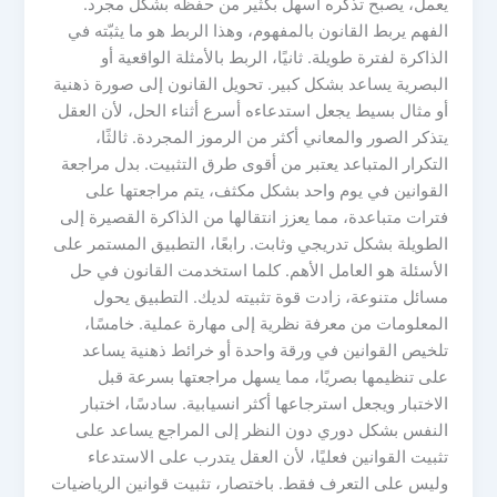
يعمل، يصبح تذكره أسهل بكثير من حفظه بشكل مجرد.
الفهم يربط القانون بالمفهوم، وهذا الربط هو ما يثبّته في
الذاكرة لفترة طويلة. ثانيًا، الربط بالأمثلة الواقعية أو
البصرية يساعد بشكل كبير. تحويل القانون إلى صورة ذهنية
أو مثال بسيط يجعل استدعاءه أسرع أثناء الحل، لأن العقل
يتذكر الصور والمعاني أكثر من الرموز المجردة. ثالثًا،
التكرار المتباعد يعتبر من أقوى طرق التثبيت. بدل مراجعة
القوانين في يوم واحد بشكل مكثف، يتم مراجعتها على
فترات متباعدة، مما يعزز انتقالها من الذاكرة القصيرة إلى
الطويلة بشكل تدريجي وثابت. رابعًا، التطبيق المستمر على
الأسئلة هو العامل الأهم. كلما استخدمت القانون في حل
مسائل متنوعة، زادت قوة تثبيته لديك. التطبيق يحول
المعلومات من معرفة نظرية إلى مهارة عملية. خامسًا،
تلخيص القوانين في ورقة واحدة أو خرائط ذهنية يساعد
على تنظيمها بصريًا، مما يسهل مراجعتها بسرعة قبل
الاختبار ويجعل استرجاعها أكثر انسيابية. سادسًا، اختبار
النفس بشكل دوري دون النظر إلى المراجع يساعد على
تثبيت القوانين فعليًا، لأن العقل يتدرب على الاستدعاء
وليس على التعرف فقط. باختصار، تثبيت قوانين الرياضيات