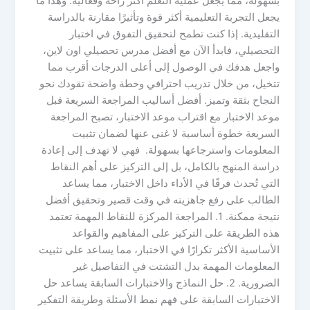
بسهولة، مما يجعل عملية التعلم أكثر راحة وفعالية. وهذا ما
يجعل التجربة التعليمية أكثر قوة وتأثيرًا مقارنة بالدراسة
التقليدية. إذا كنت تطمح لتحقيق التفوق في اختبار
التحصيلي، فابدأ الآن مع أفضل مدرس تحصيلي اون لاين،
واجعل هدفك في الوصول إلى أعلى الدرجات أقرب مما
تتخيل، من خلال تدريب احترافي وخطة واضحة تقودك نحو
النجاح بثقة وتميز. أفضل أساليب المراجعة السريعة قبل
موعد الاختبار مع اقتراب موعد الاختبار، تصبح المراجعة
السريعة خطوة أساسية لا غنى عنها لضمان تثبيت
المعلومات واسترجاعها بسهولة. فهي لا تهدف إلى إعادة
دراسة المنهج بالكامل، بل إلى التركيز على أهم النقاط
التي تُحدث فرقًا في الأداء داخل الاختبار، مما يساعد
الطالب على رفع جاهزيته في وقت قصير وتحقيق أفضل
نتيجة ممكنة. 1. المراجعة المركزة للنقاط المهمة تعتمد
هذه الطريقة على التركيز على المفاهيم والقواعد
الأساسية الأكثر تكرارًا في الاختبار، مما يساعد على تثبيت
المعلومات المهمة بدل التشتت في التفاصيل غير
الضرورية. 2. حل النماذج والاختبارات السابقة يساعد حل
الاختبارات السابقة على فهم نمط الأسئلة وطريقة التفكير