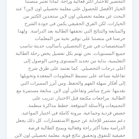
التحضير للاختبار أكثر فعالية وراحة. لماذا تعتبر منصتنا
الخيار الأفضل للحصول على معلمة تحصيلي اون لاين؟ عند
البحث عن معلمة تحصيلي اون لاين ستجدين الكثير من
الخيارات، لكن الفرق الحقيقي يكمن في جودة الشرح
والمتابعة والنتائج التي تحققها الطالبة بعد الدراسة. ولهذا
حرصنا في منصتنا على توفير نخبة من المعلمات
المتخصصات في شرح التحصيلي بأساليب حديثة تناسب
جميع المستويات. نحن نهتم بكل تفصيل يخص رحلة الطالبة
التعليمية، بداية من تحديد المستوى وحتى الوصول إلى
أعلى درجات التحصيلي. كما نعتمد على طرق شرح
تفاعلية تساعد على تبسيط المعلومات المعقدة وتحويلها
إلى أفكار سهلة الفهم والحفظ. ومن أبرز المميزات التي
نقدمها: شرح مباشر وتفاعلي أون لاين. متابعة مستمرة مع
الطالبة. مراجعات مكثفة قبل الاختبار. تدريب على
التجميعات والأسئلة المتوقعة. خطط مذاكرة منظمة.
حصص فردية وجماعية. مرونة كاملة في اختيار المواعيد.
دعم مستمر للإجابة عن جميع الاستفسارات. كل ذلك يجعل
الدراسة معنا أكثر راحة وفعالية ويمنح الطالبة فرصة
حقيقية للتفوق وتحقيق نتائج قوية. معلمة تحصيلي اون لاين