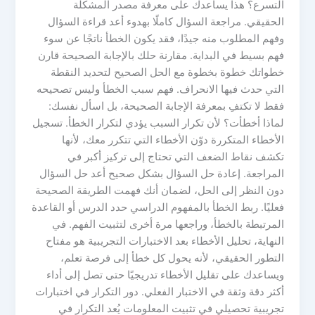
التسرع؟ هذا يساعدك على معرفة مصدر المشكلة
الحقيقي. مراجعة السؤال كاملًا بهدوء أعد قراءة السؤال
وفهم المطلوب منه جيدًا، فقد يكون الخطأ ناتجًا عن سوء
فهم بسيط في البداية. مقارنة حلك بالإجابة الصحيحة قارن
خطواتك خطوة بخطوة مع الحل الصحيح لتحديد النقطة
التي حدث فيها الانحراف. فهم سبب الخطأ وليس تصحيحه
فقط لا تكتفِ بمعرفة الإجابة الصحيحة، بل اسأل نفسك:
لماذا أخطأت؟ لأن تكرار السبب يؤدي لتكرار الخطأ. تسجيل
الأخطاء المتكررة دوّن الأخطاء التي تتكرر معك، لأنها
تكشف نقاط الضعف التي تحتاج إلى تركيز أكبر في
المراجعة. إعادة حل السؤال بشكل صحيح أعد حل السؤال
دون النظر إلى الحل، لضمان أنك فهمت الطريقة الصحيحة
فعليًا. ربط الخطأ بالمفهوم الدراسي حدد الدرس أو القاعدة
المرتبطة بالخطأ، وراجعها مرة أخرى لتثبيت الفهم. في
النهاية، تحليل الأخطاء بعد الاختبارات التجريبية هو مفتاح
التطور الحقيقي، لأنه يحول كل خطأ إلى فرصة تعلم،
ويساعدك على تقليل الأخطاء تدريجيًا حتى تصل إلى أداء
أكثر دقة وثقة في الاختبار الفعلي. دور التكرار في اختبارات
تجريبية تحصيلي في تثبيت المعلومات يُعد التكرار في