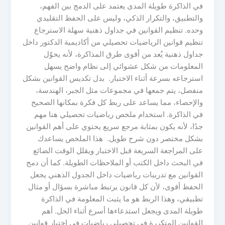
في الذاكرة طويلة المدى يعتمد على الدمج بين الفهم،
والتطبيق، والتكرار الذكي، وليس على الحفظ التقليدي
وحده. تنظيم القوانين في جداول ذهنية سهلة الاسترجاع
تنظيم قوانين الرياضيات تحصيلي من أكاديمية الدكتور داخل
جداول ذهنية يُعد من أقوى طرق المذاكرة، لأنه يحوّل
المعلومات من شكل عشوائي إلى نظام واضح يسهل
استرجاعه بسرعة أثناء الاختبار. بدل تكديس القوانين بشكل
منفصل، يتم جمعها في مجموعات مثل الجبر، الهندسة،
والإحصاء، مما يساعد على ربط كل فكرة بمكانها الصحيح
في الذاكرة. استخدام ملخص رياضيات تحصيلي هنا مهم
جدًا، لأنه يكون بمثابة مرجع سريع يحتوي على أهم القوانين
بشكل مختصر دون شرح طويل. هذا الملخص يساعدك
على المراجعة السريعة قبل الاختبار ويقلل الوقت الضائع
في البحث داخل الكتب أو الملاحظات الطويلة. كما أن دمج
القوانين مع تدريبات رياضيات داخل الجدول الذهني يجعل
الحفظ أقوى، لأن كل قانون يرتبط مباشرة بسؤال أو مثال
تطبيقي، وهذا الربط هو ما يثبت المعلومة في الذاكرة
طويلة المدى ويجعل استدعاءها أسرع أثناء الحل. أهم
القوانين المتكررة في تحصيلي رياضيات في اختبار قوانين