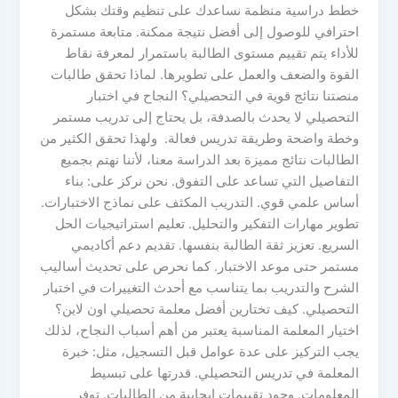
خطط دراسية منظمة نساعدك على تنظيم وقتك بشكل
احترافي للوصول إلى أفضل نتيجة ممكنة. متابعة مستمرة
للأداء يتم تقييم مستوى الطالبة باستمرار لمعرفة نقاط
القوة والضعف والعمل على تطويرها. لماذا تحقق طالبات
منصتنا نتائج قوية في التحصيلي؟ النجاح في اختبار
التحصيلي لا يحدث بالصدفة، بل يحتاج إلى تدريب مستمر
وخطة واضحة وطريقة تدريس فعالة. ولهذا تحقق الكثير من
الطالبات نتائج مميزة بعد الدراسة معنا، لأننا نهتم بجميع
التفاصيل التي تساعد على التفوق. نحن نركز على: بناء
أساس علمي قوي. التدريب المكثف على نماذج الاختبارات.
تطوير مهارات التفكير والتحليل. تعليم استراتيجيات الحل
السريع. تعزيز ثقة الطالبة بنفسها. تقديم دعم أكاديمي
مستمر حتى موعد الاختبار. كما نحرص على تحديث أساليب
الشرح والتدريب بما يتناسب مع أحدث التغييرات في اختبار
التحصيلي. كيف تختارين أفضل معلمة تحصيلي اون لاين؟
اختيار المعلمة المناسبة يعتبر من أهم أسباب النجاح، لذلك
يجب التركيز على عدة عوامل قبل التسجيل، مثل: خبرة
المعلمة في تدريس التحصيلي. قدرتها على تبسيط
المعلومات. وجود تقييمات إيجابية من الطالبات. توفر