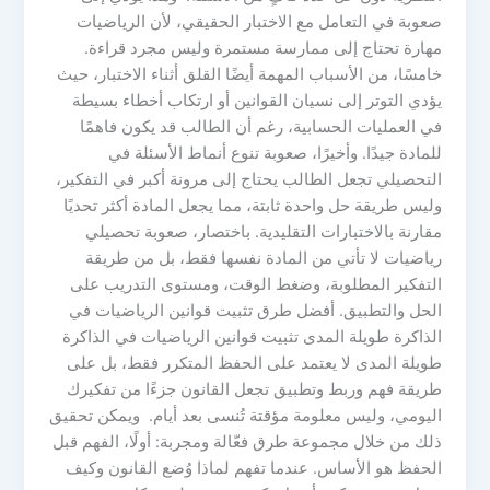
صعوبة في التعامل مع الاختبار الحقيقي، لأن الرياضيات
مهارة تحتاج إلى ممارسة مستمرة وليس مجرد قراءة.
خامسًا، من الأسباب المهمة أيضًا القلق أثناء الاختبار، حيث
يؤدي التوتر إلى نسيان القوانين أو ارتكاب أخطاء بسيطة
في العمليات الحسابية، رغم أن الطالب قد يكون فاهمًا
للمادة جيدًا. وأخيرًا، صعوبة تنوع أنماط الأسئلة في
التحصيلي تجعل الطالب يحتاج إلى مرونة أكبر في التفكير،
وليس طريقة حل واحدة ثابتة، مما يجعل المادة أكثر تحديًا
مقارنة بالاختبارات التقليدية. باختصار، صعوبة تحصيلي
رياضيات لا تأتي من المادة نفسها فقط، بل من طريقة
التفكير المطلوبة، وضغط الوقت، ومستوى التدريب على
الحل والتطبيق. أفضل طرق تثبيت قوانين الرياضيات في
الذاكرة طويلة المدى تثبيت قوانين الرياضيات في الذاكرة
طويلة المدى لا يعتمد على الحفظ المتكرر فقط، بل على
طريقة فهم وربط وتطبيق تجعل القانون جزءًا من تفكيرك
اليومي، وليس معلومة مؤقتة تُنسى بعد أيام. ويمكن تحقيق
ذلك من خلال مجموعة طرق فعّالة ومجربة: أولًا، الفهم قبل
الحفظ هو الأساس. عندما تفهم لماذا وُضع القانون وكيف