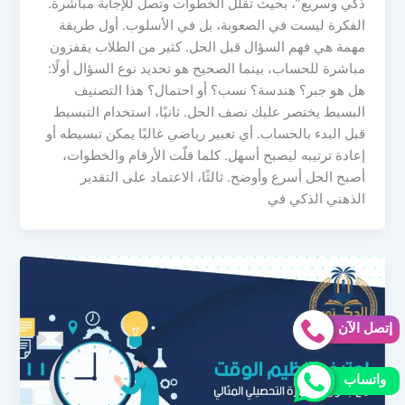
ذكي وسريع”، بحيث تقلل الخطوات وتصل للإجابة مباشرة.
الفكرة ليست في الصعوبة، بل في الأسلوب. أول طريقة
مهمة هي فهم السؤال قبل الحل. كثير من الطلاب يقفزون
مباشرة للحساب، بينما الصحيح هو تحديد نوع السؤال أولًا:
هل هو جبر؟ هندسة؟ نسب؟ أو احتمال؟ هذا التصنيف
البسيط يختصر عليك نصف الحل. ثانيًا، استخدام التبسيط
قبل البدء بالحساب. أي تعبير رياضي غالبًا يمكن تبسيطه أو
إعادة ترتيبه ليصبح أسهل. كلما قلّت الأرقام والخطوات،
أصبح الحل أسرع وأوضح. ثالثًا، الاعتماد على التقدير
الذهني الذكي في
إتصل الآن
واتساب