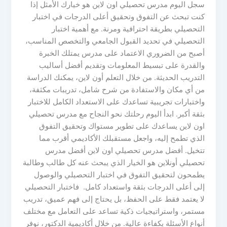
سجل اليوم مدرس تحصيلي اون لاين هو خيارك الأمثل إذا
كنت تبحث عن التفوق وتحقيق أعلى الدرجات في اختبار
التحصيلي بطريقة احترافية ومرنة. مع أهمية اختبار
التحصيلي في تحديد القبول الجامعي والتخصص المناسب،
أصبح من الضروري الاعتماد على مدرس يمتلك الخبرة
والقدرة على تبسيط المعلومات وتقديم أفضل أساليب
التدريب الحديثة. من خلال التعلم أون لاين، يمكنك الدراسة
من أي مكان والاستفادة من شرح شامل، تدريبات مكثفة،
واختبارات تجريبية تساعدك على الاستعداد الكامل للاختبار
بثقة أكبر. ابدأ اليوم رحلتك نحو النجاح مع مدرس تحصيلي
اون لاين يساعدك على تطوير مستواك وتحقيق التفوق
الذي تطمح إليه، واجعل مستقبلك الأكاديمي أقرب مما
تتخيل. أفضل مدرس تحصيلي اون لاين أفضل مدرس
تحصيلي أونلاين هو الخيار الذي يبحث عنه كل طالب وطالبة
يطمحون لتحقيق التفوق في اختبار التحصيلي والوصول
إلى أعلى الدرجات بثقة واستعداد كامل. فاختبار التحصيلي
لا يعتمد فقط على الحفظ، بل يحتاج إلى فهم عميق، تدريب
مستمر، واستراتيجيات ذكية تساعد على التعامل مع مختلف
أنواع الأسئلة بكفاءة عالية. من خلال أكاديمية الدكتور، نوفر