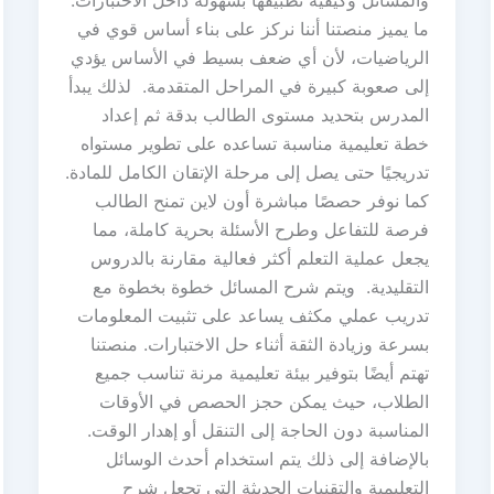
والمسائل وكيفية تطبيقها بسهولة داخل الاختبارات.
ما يميز منصتنا أننا نركز على بناء أساس قوي في
الرياضيات، لأن أي ضعف بسيط في الأساس يؤدي
إلى صعوبة كبيرة في المراحل المتقدمة. لذلك يبدأ
المدرس بتحديد مستوى الطالب بدقة ثم إعداد
خطة تعليمية مناسبة تساعده على تطوير مستواه
تدريجيًا حتى يصل إلى مرحلة الإتقان الكامل للمادة.
كما نوفر حصصًا مباشرة أون لاين تمنح الطالب
فرصة للتفاعل وطرح الأسئلة بحرية كاملة، مما
يجعل عملية التعلم أكثر فعالية مقارنة بالدروس
التقليدية. ويتم شرح المسائل خطوة بخطوة مع
تدريب عملي مكثف يساعد على تثبيت المعلومات
بسرعة وزيادة الثقة أثناء حل الاختبارات. منصتنا
تهتم أيضًا بتوفير بيئة تعليمية مرنة تناسب جميع
الطلاب، حيث يمكن حجز الحصص في الأوقات
المناسبة دون الحاجة إلى التنقل أو إهدار الوقت.
بالإضافة إلى ذلك يتم استخدام أحدث الوسائل
التعليمية والتقنيات الحديثة التي تجعل شرح