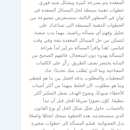
المعقدة يتم بسرعة كبيرة وبشكل شبه فوري.
خطوات ذهنية بسيطة لحل المسائل المعقدة في
ثوانٍ في السطور التالية، سنستعرض مجموعة من
الخطوات الذهنية البسيطة التي تساعدك على
تحليل وفهم أي مسألة رياضية، مهما بدت صعبة،
لتتمكن من حل المسائل المعقدة بثقة وفي وقت
قياسي. اهدأ واقرأ المسألة بتركيز ابدأ بقراءة
المسألة بهدوء دون استعجال، فالفهم الصحيح من
البداية يختصر نصف الطريق. ركّز على الكلمات
المفتاحية وما الذي يُطلب منك تحديدًا. حدّد
المعطيات والمطلوب بدقة افصل بين ما هو مُعطى
وما هو مطلوب، لأن الخلط بينهما من أكثر أسباب
الأخطاء شيوعًا. وضوح الهدف يجعل التفكير أكثر
تنظيمًا. كوّن تصورًا سريعًا للحل قبل أن تبدأ
بالحساب، حاول تخيّل شكل الحل أو نوع القانون
الذي ستستخدمه. هذه الخطوة تمنحك اتجاهًا واضحًا
بدل العشوائية. قسّم المسألة إلى خطوات صغيرة