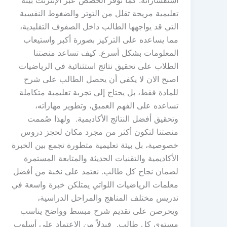
استفساراته. كما توفر الحصص عبر الإنترنت بيئة
تعليمية مريحة تقلل من التوتر والضغوط النفسية
التي قد يواجهها الطالب داخل الصفوف التقليدية،
مما يساعده على التركيز بصورة أكبر واستيعاب
المعلومات بشكل أسرع. كيف تساعد منصتنا
الطلاب على تحقيق نتائج استثنائية في الرياضيات
اصبح الان لا يكفي أن يحصل الطالب على شرح
للمادة فقط، بل يحتاج إلى تجربة تعليمية متكاملة
تساعده على الفهم العميق، وتطوير مهاراته،
وتحقيق أفضل النتائج الأكاديمية. ولهذا صُممت
منصتنا لتكون أكثر من مجرد مكان لحجز دروس
خصوصية، بل بيئة تعليمية متطورة تجمع بين الخبرة
الأكاديمية والتقنيات الحديثة والمتابعة المستمرة
لضمان نجاح كل طالب. نعتمد على نخبة من أفضل
معلمات الرياضيات اللواتي يمتلكن خبرة واسعة في
تدريس مختلف المناهج والمراحل الدراسية،
ويحرصن على تقديم شرح مبسط وواضح يناسب
مستوى كل طالب. فبدلاً من الاعتماد على أسلوب