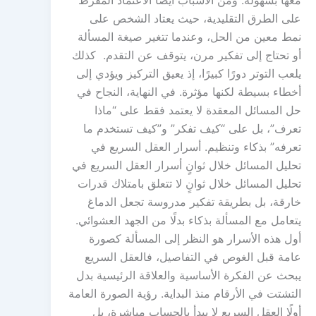
معها بسهولة. ومن الأسباب أيضًا الاعتماد المفرط
على الطرق التقليدية، حيث يعتاد الشخص على
نمط معين من الحل، وعندما تتغير صيغة المسألة
أو تحتاج إلى تفكير مرن، يتوقف عن التقدم. كذلك
يلعب التوتر دورًا كبيرًا، إذ يعيق التركيز ويؤدي إلى
أخطاء بسيطة لكنها مؤثرة. في النهاية، النجاح في
حل المسائل المعقدة لا يعتمد فقط على “ماذا
تعرف”، بل على “كيف تفكر” و”كيف تستخدم ما
تعرفه” بذكاء وتنظيم. أسرار العقل السريع في
تحليل المسائل خلال ثوانٍ أسرار العقل السريع في
تحليل المسائل خلال ثوانٍ لا تتعلق بامتلاك قدرات
خارقة، بل بطريقة تفكير مدروسة تجعل الدماغ
يتعامل مع المسألة بذكاء بدلًا من الجهد العشوائي.
أول هذه الأسرار هو النظر إلى المسألة كصورة
عامة قبل الغوص في التفاصيل، فالعقل السريع
يبحث عن الفكرة الأساسية والعلاقة الرئيسية بدل
التشتت في الأرقام منذ البداية. رؤية الصورة العامة
أولًا العقل السريع لا يبدأ بالحساب مباشرة، بل