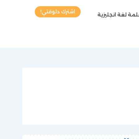
اشترك دلوقتي!
مة لغة انجليزية