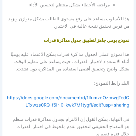
مراجعة الأخطاء بشكل منتظم لتحسين الأداء
هذا الأسلوب يساعد على رفع مستوى الطالب بشكل متوازن ويزيد
من فرص تحقيق نتيجة عالية في الاختبار.
نموذج يومي جاهز لتطبيق جدول مذاكرة قدرات
هذا نموذج عملي ل
جدول مذاكرة قدرات
يمكن الاعتماد عليه يوميًا
أثناء الاستعداد لاختبار القدرات، حيث يساعد على تنظيم الوقت
بشكل واضح وتحقيق أقصى استفادة من المذاكرة دون تشتت.
اليك رابط النموذج:
https://docs.google.com/document/d/1lfumzqOzmwgTedC
LTxwzs0RQ-f5Ir-0-kwk7M1tygfI/edit?usp=sharing
في النهاية، يمكن القول إن الالتزام ب
جدول مذاكرة قدرات
منظم
هو المفتاح الحقيقي لتحقيق تقدم ملحوظ في اختبار القدرات
خلال فترة قصيرة.