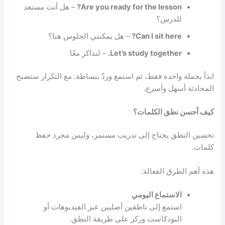
Are you ready for the lesson?
– هل أنت مستعد
للدرس؟
Can I sit here?
– هل يمكنني الجلوس هنا؟
Let’s study together.
– لنذاكر معًا
ابدأ بجملة واحدة فقط، ثم استمع وردّ ببساطة. مع التكرار ستصبح
المحادثة أسهل وأسرع.
كيف أحسن نطق الكلمات؟
تحسين النطق يحتاج إلى تدريب مستمر، وليس مجرد حفظ
كلمات.
هذه أهم الطرق الفعالة:
الاستماع اليومي
استمع إلى ناطقين أصليين عبر الفيديوهات أو
البودكاست وركز على طريقة النطق.