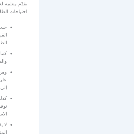
تقدّم معلمة ل
احتياجات الطل
حيث
القر
الطا
كما
والض
ومن 
على 
إلى 
كذلك
توفي
الاس
لا ي
المت