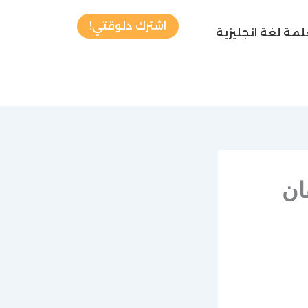
اشترك دلوقتي!
مة لغة انجليزية
054880591 لإتقان