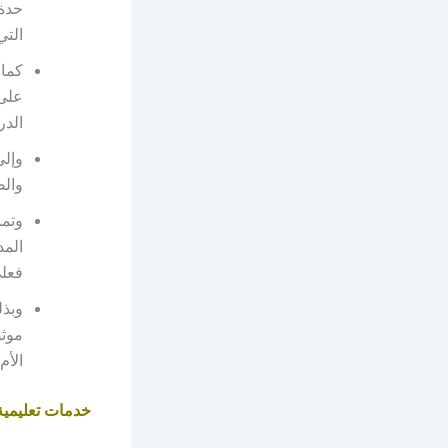
حدة،
التي
كما 
على 
الدر
وإلى
والض
وتمن
المد
فعلي
وبذل
موثو
الأم.
خدمات تعليمية