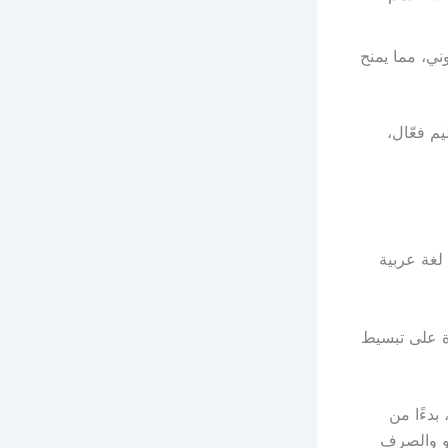
وني، مما يمنح
م فعّال،
لغة عربية
رة على تبسيط
بدءًا من
و والصرف