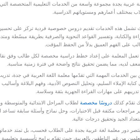
غة عربية بجدة مجموعة واسعة من الخدمات التعليمية المتخصصة التي 
اب بمختلف أعمارهم ومستوياتهم الدراسية.
 تشمل هذه الخدمات تقديم دروس خصوصية فردية تركز على تحسين
اءة والكتابة، وتفسير القواعد النحوية والصرفية بطريقة مبسّطة ومت
لب على الفهم العميق بدلاً من الحفظ المؤقت.
 تعمل المعلمة على إعداد خطط دراسية مخصصة لكل طالب وفق نقاط
عف لديه، مما يضمن تحقيق نتائج واضحة في فترة زمنية مناسبة.
بين الخدمات المهمة التي تقدّمها معلمة اللغة العربية في جدة، تدري
كتابة الإملاء السليم، وتحليل النصوص الأدبية، وفهم البلاغة وأساليب ا
تدريبهم على مهارات القراءة الجهرية بثقة وسلاسة.
 تقدّم كذلك
دروسًا مخصصة
لطلاب المراحل الابتدائية والمتوسطة وال
ر مراجعات مكثفة قبل الاختبارات، وحل نماذج وأسئلة سابقة تساعد 
تعداد الجيد وتحقيق درجات عالية.
قتصر دور معلمة لغة عربية بجدة على الطلاب فحسب، بل تمتد خدمات
علمين من غير الناطقين بالعربية، حيث تقدّم برامج تأسيسية وتعليمية