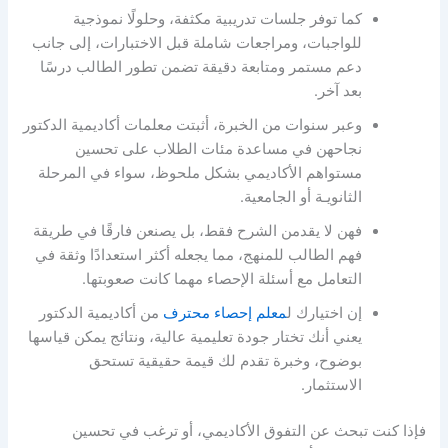
كما توفر جلسات تدريبية مكثفة، وحلولًا نموذجية
للواجبات، ومراجعات شاملة قبل الاختبارات، إلى جانب
دعم مستمر ومتابعة دقيقة تضمن تطور الطالب درسًا
بعد آخر.
وعبر سنوات من الخبرة، أثبتت
م
علمات أكاديمية الدكتور
نجاحهن في مساعدة مئات الطلاب على تحسين
مستواهم الأكاديمي بشكل ملحوظ، سواء في المرحلة
الثانويـة أو الجامعية.
فهن لا يقدمن الشرح فقط، بل يصنعن فارقًا في طريقة
فهم الطالب للمنهج، مما يجعله أكثر استعدادًا وثقة في
التعامل مع أسئلة الإحصاء مهما كانت صعوبتها.
إن اختيارك ل
معلم إحصاء محترف
من أكاديمية الدكتور
يعني أنك تختار جودة تعليمية عالية، ونتائج يمكن قياسها
بوضوح، وخبرة تقدم لك قيمة حقيقية تستحق
الاستثمار.
فإذا كنت تبحث عن التفوق الأكاديمي، أو ترغب في تحسين