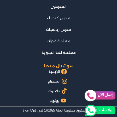
المدرسين
مدرس كيمياء
مدرس رياضيات
معلمة قدرات
معلمة لغة انجليزية
سوشيال ميديا
الرئيسية
انستجرام
تيك توك
إتصل الآن
يوتيوب
واتساب
جميع الحقوق محفوظة لسنة @2025 لدى شركة ميزة