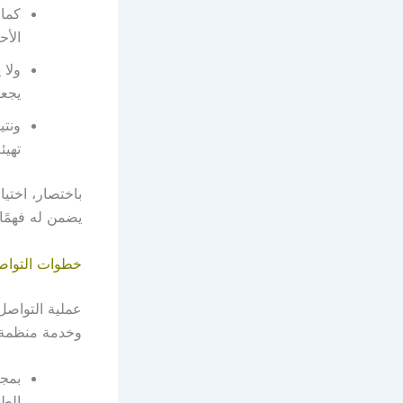
كما
الأح
ولا 
يجعل
ونتي
تهيئ
باختصار، اختي
يضمن له فهمًا 
خطوات التواص
عملية التواص
وخدمة منظمة 
بمج
الطا