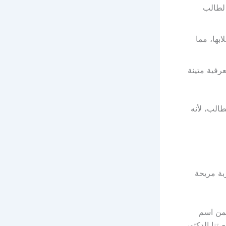
لطالب
بها، مما
رفية متينة
الب، لأنه
بة مريحة
من اسم
تنا الدكتور.