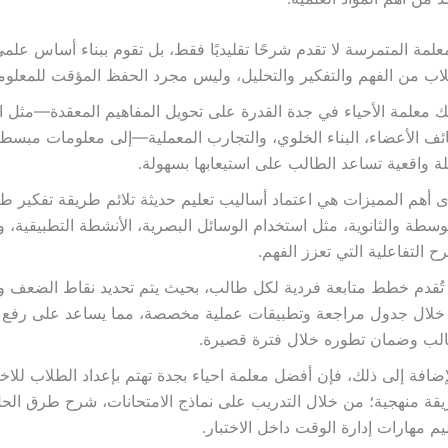
علمة المتمرسة لا تقدم شرحًا تقليديًا فقط، بل تقوم ببناء أساس علم
اب من الفهم والتفكير والتحليل، وليس مجرد الحفظ المؤقت للمعلوم
ك معلمة الأحياء في جدة القدرة على تحويل المفاهيم المعقدة—مثل ال
ف الأعضاء، البناء الخلوي، والتجارب المعملية—إلى معلومات مبسط
لة واقعية تساعد الطالب على استيعابها بسهولة.
 أهم المميزات هي اعتماد أساليب تعليم حديثة تلائم طريقة تفكير ط
وسطة والثانوية، مثل استخدام الوسائل البصرية، الأنشطة التطبيقية، 
ح التفاعلية التي تعزز الفهم.
تُقدم خطط متابعة فردية لكل طالب، بحيث يتم تحديد نقاط الضعف وا
خلال جدول مراجعة وتطبيقات عملية مخصصة، مما يساعد على رفع
الب وضمان تطوره خلال فترة قصيرة.
إضافة إلى ذلك، فإن أفضل معلمة احياء بجدة تهتم بإعداد الطلاب للاخ
قة منهجية؛ من خلال التدريب على نماذج الامتحانات، شرح طرق الحل
يم مهارات إدارة الوقت داخل الاختبار.