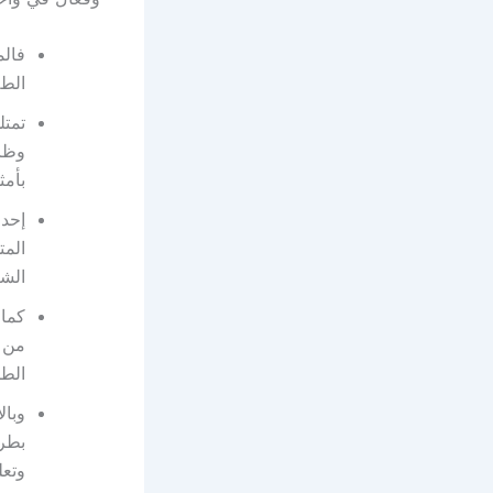
فالم
الطل
تمتل
وظائ
بأمث
إحدى
المت
الشر
كما 
من 
الط
وبال
بطري
وتعل