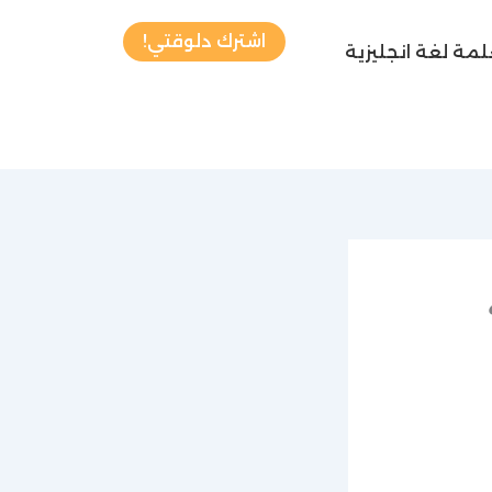
اشترك دلوقتي!
مة لغة انجليزية
ة