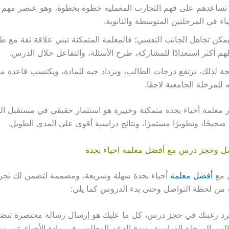
 تساعدهم على فهم التجارب المعملية خطوة بخطوة، وهو عنصر مهم 
ياء في المرحلتين المتوسطة والثانوية.
يمكن تجاهل الجانب النفسي؛ فالمعلمة المتمكنة تبني علاقة ثقة مع طلا
هم أكثر استعدادًا للمشاركة، طرح الأسئلة، والتفاعل خلال الدرس.
جة لذلك، ترتفع درجات الطالب، ويزداد حبه للمادة، ويكتسب قاعدة مع
ه للمرحلة الجامعية لاحقًا.
ار معلمة أحياء بجدة متمكنة وخبيرة هو استثمار حقيقي في مستقبل الط
صحيحًا، وتطويرًا مستمرًا، ونتائج دراسية أقوى على المدى الطويل.
ل وحجز درس مع أفضل معلمة احياء بجدة
ل مع
أفضل معلمة
أحياء بجدة سهلة وسريعة، ومصممة لتضمن لك تجر
من لحظة التواصل وحتى بدء الدروس كما يلي:
رد رغبتك في حجز درس، كل ما عليك هو إرسال رسالة مختصرة تتض
لب، المرحلة الدراسية، ونوع الدعم المطلوب في مادة الأحياء عبر منص