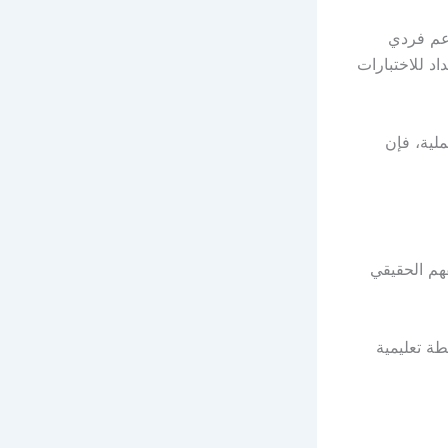
عم فردي
د للاختبارات
لية، فإن
هم الحقيقي
ة تعليمية