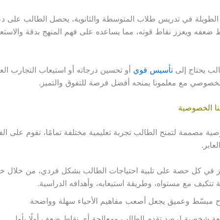
الطويلة في تدريس طلاب المتوسطة والثانوية، يحصل الطالب على د
 ضعفه ويعزز نقاط قوته، مما يساعده على فهم المنهج بدقة والاستعدا
لب يحتاج إلى
تأسيس قوي
أو تحسين درجاته أو استيعاب التجارب العم
 الخصوصي مع معلمونا يمنحه أفضل فرصة للتفوق والتميز.
ا الخصوصية
ية مصممة لتمنح الطالب تجربة تعليمية مختلفة تمامًا، تقوم على الف
عابر.
 في كل حصة على تلبية احتياجات الطالب بشكل فردي، من خلال خط
 تتكيف مع مستواه، وطريقة استيعابه، وأهدافه الدراسية.
 مبسّط وعميق يجعل أصعب مفاهيم الأحياء سهلة وواضحة
عة شخصية لرصد تقدم الطالب ومعالجة أي نقاط ضعف أولًا بأول