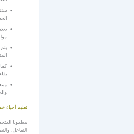
ستتو
الحص
بعده
مواع
يتم 
المت
كما 
بقاء
ومع
والم
تعليم أحياء 
معلمونا المتخ
التفاعل، والتط