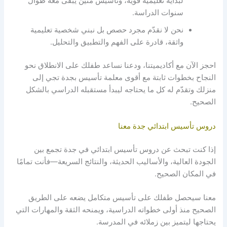
لبداية تعليمية قوية، وتأسيس متين يبقى معه طوال
سنوات الدراسة.
نحن لا نقدّم مجرد حصص بل نبني شخصية تعليمية
واثقة، قادرة على الفهم والتطبيق والتحليل.
احجز الآن مع أكاديميتنا، ودعنا نساعد طفلك على الانطلاق نحو
النجاح بخطوات ثابتة مع أقوى معلمة تأسيس بجدة تجي إلى
منزلك وتقدّم له كل ما يحتاجه ليبدأ مستقبله الدراسي بالشكل
الصحيح.
دروس تأسيس ابتدائي جدة معنا
إذا كنت تبحث عن دروس تأسيس ابتدائي في جدة تجمع بين
الجودة العالية، والأساليب الحديثة، والنتائج السريعة—فأنت تمامًا
في المكان الصحيح.
معنا سيحصل طفلك على تأسيس متكامل يضعه على الطريق
الصحيح منذ أولى خطواته الدراسية، ويمنحه الثقة والمهارات التي
يحتاجها ليتميز بين زملائه في المدرسة.