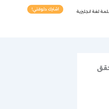
اشترك دلوقتي!
مة لغة انجليزية
ي اون لاين 0548805918 حقق