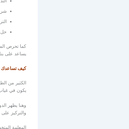
التد
شرح 
التر
حل ت
كما تحرص المع
يساعد على بن
كيف تساعدك م
الكثير من الط
يكون في غياب 
وهنا يظهر الدو
والتركيز على ا
المعلمة المت