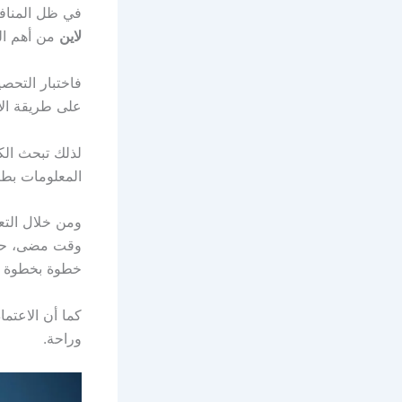
في ظل المنافس
لاين
من أهم ال
فاختبار التحص
على طريقة الأس
لذلك تبحث الك
المعلومات بطر
ومن خلال التع
وقت مضى، حيث
خطوة بخطوة دو
كما أن الاعتما
وراحة.