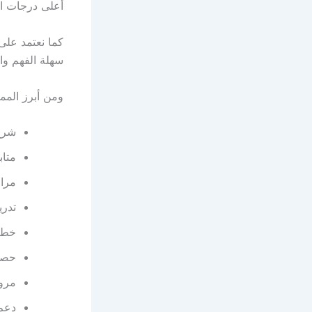
أعلى درجات ا
كما نعتمد على
سهلة الفهم وا
ومن أبرز الممي
شرح 
متاب
مراج
تدري
خطط
حصص
مرون
دعم 