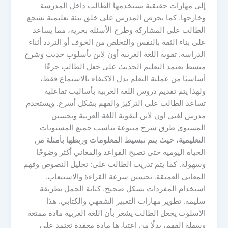
إلى مهارات حقيقية يستخدمها الطالب داخل المدرسة
وخارجها. كما يحرص المدرس على خلق بيئة تعليمية تشجع
الطالب على المشاركة وطرح الأسئلة بحرية، مما يساعد
على بناء الثقة بالنفس والتخلص من الخوف أو التردد أثناء
الدراسة. تقوية اللغة العربية أون لاين بأسلوب حديث وشرح
مبسط يعتمد التعليم الحديث على جعل الطالب جزءًا
أساسيًا من عملية التعلم بدل الاكتفاء بالاستماع فقط،
ولهذا يتم تقديم دروس اللغة العربية بأساليب تفاعلية
تساعد الطالب على التركيز والفهم بشكل أسرع. ويستخدم
مدرس لغتي اون لاين لتقوية اللغة العربية وتحسين
المستوى طرق شرح متنوعة تناسب جميع المستويات
التعليمية، حيث يتم تبسيط المعلومات وربطها بأمثلة من
الحياة اليومية حتى تصبح القواعد والمعاني أكثر وضوحًا
وسهولة. كما يتم تدريب الطالب على: تحليل النصوص وفهم
المعاني العميقة. تحسين سرعة القراءة والاستيعاب.
استخدام المفردات بشكل صحيح. كتابة الجمل بطريقة
سليمة. تطوير مهارات التعبير الشفهي والكتابي. هذا
الأسلوب يجعل الطالب يشعر بأن اللغة العربية مادة ممتعة
وسهلة الفهم، بدلًا من اعتبارها مادة معقدة تعتمد على