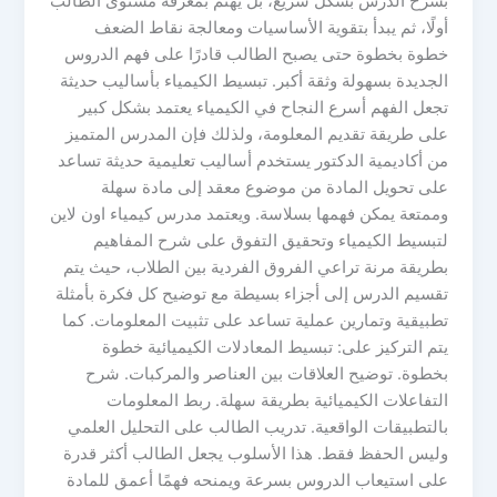
بشرح الدرس بشكل سريع، بل يهتم بمعرفة مستوى الطالب
أولًا، ثم يبدأ بتقوية الأساسيات ومعالجة نقاط الضعف
خطوة بخطوة حتى يصبح الطالب قادرًا على فهم الدروس
الجديدة بسهولة وثقة أكبر. تبسيط الكيمياء بأساليب حديثة
تجعل الفهم أسرع النجاح في الكيمياء يعتمد بشكل كبير
على طريقة تقديم المعلومة، ولذلك فإن المدرس المتميز
من أكاديمية الدكتور يستخدم أساليب تعليمية حديثة تساعد
على تحويل المادة من موضوع معقد إلى مادة سهلة
وممتعة يمكن فهمها بسلاسة. ويعتمد مدرس كيمياء اون لاين
لتبسيط الكيمياء وتحقيق التفوق على شرح المفاهيم
بطريقة مرنة تراعي الفروق الفردية بين الطلاب، حيث يتم
تقسيم الدرس إلى أجزاء بسيطة مع توضيح كل فكرة بأمثلة
تطبيقية وتمارين عملية تساعد على تثبيت المعلومات. كما
يتم التركيز على: تبسيط المعادلات الكيميائية خطوة
بخطوة. توضيح العلاقات بين العناصر والمركبات. شرح
التفاعلات الكيميائية بطريقة سهلة. ربط المعلومات
بالتطبيقات الواقعية. تدريب الطالب على التحليل العلمي
وليس الحفظ فقط. هذا الأسلوب يجعل الطالب أكثر قدرة
على استيعاب الدروس بسرعة ويمنحه فهمًا أعمق للمادة