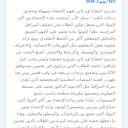
SEO
/
يونيو 2, 2026
مدرس احصاء اون لاين لفهم الإحصاء بسهولة وتحقيق
درجات أعلى – سجل الآن أصبحت مادة الإحصاء من أكثر
المواد التي تشغل تفكير الطلاب في مختلف المراحل
الدراسية، نظرًا لكونها مادة تعتمد على الفهم العميق
والتحليل المنطقي أكثر من الحفظ التقليدي. ومع تزايد
صعوبة بعض المفاهيم مثل التوزيعات الاحتمالية، والانحراف
المعياري، والوسيط، والارتباط والانحدار، أصبح البحث عن
مدرس احصاء اون لاين ضرورة حقيقية وليس مجرد خيار
إضافي، خاصة للطلاب الذين يرغبون في تحسين مستواهم
الأكاديمي وتحقيق درجات مرتفعة في وقت قصير. ومن هنا
ظهرت أهمية المنصات التعليمية المتخصصة التي تقدم
شرحًا احترافيًا مثل أكاديمية الدكتور يعتمد على تبسيط
المعلومة وتقديمها بطريقة منظمة تناسب جميع
المستويات. لماذا تعتبر مادة الإحصاء من أكثر المواد التي
تحتاج إلى مدرس متخصص؟ تُصنف مادة الإحصاء ضمن
المواد التي تجمع بين الرياضيات والمنطق والتحليل، وهذا
ما يجعلها صعبة على شريحة كبيرة من الطلاب الذين يجدون
صعوبة في ربط المفاهيم ببعضها البعض. فالمادة لا تعتمد