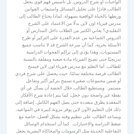
الواجبات أو شرح الدروس، بل تأسيس فهم قوي يجعل
الطالب قادرًا على تحليل المسائل واستيعاب القوانين
وربطها بالحياة الواقعية بسهولة. لماذا يحتاج الطالب إلى
مدرس فيزياء اون لاين بدلًا من الاعتماد على الشرح
التقليدي؟ يعاني الكثير من الطلاب داخل المدارس أو
الدروس الجماعية من عدم القدرة على التركيز أو طرح
الأسئلة بحرية، كما أن سرعة الشرح قد لا تناسب جميع
المستويات، وهذا يؤدي إلى تراكم الفجوات الدراسية
تدريجيًا حتى تصبح الفيزياء مادة صعبة ومقلقة بالنسبة
للطالب. أما التعلم مع مدرس فيزياء اون لاين فيمنح
الطالب فرصة مختلفة تمامًا، حيث يحصل على شرح فردي
أو ضمن مجموعات صغيرة تسمح بتركيز أكبر وتفاعل
مستمر. ويستطيع الطالب خلال الحصة أن يسأل عن أي
نقطة غير واضحة دون خجل، كما يتم إعادة شرح الأفكار
المعقدة بطرق متعددة حتى يصل الفهم الكامل. إضافة إلى
ذلك فإن التعليم الأون لاين يوفر مرونة كبيرة في المواعيد،
ويساعد الطالب على تنظيم وقته بشكل أفضل، خاصة مع
ضغط الدراسة والاختبارات. كما أن استخدام الوسائل
التفاعلية الحديثة مثل الرسومات والمحاكاة البصرية يجعل