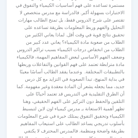
مستمرة تساعده على فهم أساسيات الكيمياء والتفوق في
الاختبارات بسهولة أكبر. فالدراسة مع مدرس متخصص لا
تقتصر على شرح الدروس فقط، بل تمنح الطالب مهارات
التحليل والفهم وربط المعلومات بطريقة تساعده على
تحقيق نتائج قوية في وقت أقل. لماذا يعاني الكثير من
الطلاب من صعوبة مادة الكيمياء؟ يعاني عدد كبير من
الطلاب من انخفاض درجات الكيمياء بسبب تراكم الدروس
وضعف الفهم الأساسي لبعض المفاهيم المهمة، فالكيمياء
مادة مترابطة تعتمد على فهم القوانين والتفاعلات وربطها
بالتطبيقات المختلفة. وعندما يفقد الطالب أساسًا معينًا
في بداية المنهج، تبدأ الصعوبة في التزايد مع كل درس
جديد، مما يجعله يشعر أن المادة معقدة وغير مفهومة. كما
أن الطرق التقليدية في التدريس قد تعتمد أحيانًا على
التلقين والحفظ دون التركيز على الفهم الحقيقي، وهنا
تظهر أهمية الاستعانة بـ مدرس كيمياء اون لاين لتبسيط
الكيمياء وتحقيق التفوق يمتلك خبرة في شرح المعلومات
بأسلوب تدريجي يساعد الطالب على استيعاب المفاهيم
بطريقة واضحة ومنظمة. فالمدرس المحترف لا يكتفي