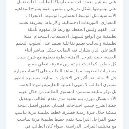
على مفاهيم معقدة قد تسبب ارتباكًا للطالب، لذلك نعمل
على تبسيطها بشكل تدريجي وسلس. نقوم بشرح المفاهيم
الأساسية مثل الوسط الحسابي، الوسيط، الانحراف
المعياري، التوزيعات الاحتمالية، والارتباط، بطريقة تعتمد
على الفهم وليس الحفظ، مع ربط كل مفهوم بأمثلة
تطبيقية من الواقع لتسهيل الاستيعاب. استخدام أمثلة
تطبيقية وأساليب تعليم تفاعلية نعتمد على أسلوب التعليم
التفاعلي الذي يشارك فيه الطالب بشكل مباشر أثناء
الحصة، حيث يتم حل الأمثلة خطوة بخطوة مع شرح سبب
كل خطوة. كما نستخدم تمارين متنوعة تغطي جميع
مستويات الصعوبة، مما يساعد الطالب على اكتساب مهارة
حل الأسئلة بثقة أكبر في الاختبارات. متابعة مستمرة لتطور
مستوى الطالب لا تنتهي العملية التعليمية بانتهاء الحصة،
بل نوفر متابعة مستمرة لمستوى الطالب من خلال تقييم
الأداء بشكل دوري. يتم تحديد مدى تقدم الطالب، وتعديل
خطة الشرح حسب احتياجاته، لضمان تحقيق أفضل نتيجة
ممكنة خلال فترة زمنية قصيرة. خطط تعليمية مرنة تناسب
جميع المراحل الدراسية نقدم خطط تعليمية مرنة تتناسب
مع مختلف المراحل الدراسية، سواء كان الطالب في