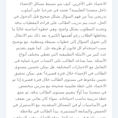
الاعتماد على الآخرين. كيف يتم تبسيط مسائل الإحصاء
داخل منصتنا التعليمية؟ نعتمد في شرحنا على أسلوب
تدريجي يبدأ من فهم السؤال بشكل صحيح قبل الدخول في
الحل، حيث يتم تدريب الطالب على قراءة المعطيات بدقة
وتحديد المطلوب بشكل واضح، وهي خطوة أساسية غالبًا ما
يتجاهلها الطلاب رغم أهميتها الكبيرة. بعد ذلك يتم الانتقال
إلى تحويل السؤال إلى خطوات بسيطة ومنظمة، مع توضيح
سبب استخدام كل قانون أو طريقة حل. كما نقوم بتقديم
عدد كبير من الأمثلة التطبيقية التي تغطي مختلف أنواع
الأسئلة، مما يساعد الطالب على اكتساب خبرة عملية في
التعامل مع الاختبارات المختلفة. هل يمكن تحسين مستوى
الطالب في الإحصاء خلال فترة قصيرة؟ نعم، يمكن تحقيق
تحسن ملحوظ في مستوى الطالب خلال فترة قصيرة إذا تم
الاعتماد على خطة تعليمية صحيحة مع مدرس متخصص.
في منصتنا نبدأ أولًا بتقييم مستوى الطالب بدقة، ثم نضع
خطة تدريبية تناسب احتياجاته، سواء كان يعاني من ضعف
في الأساسيات أو في المسائل المتقدمة. مع الاستمرار في
الحصص والمتابعة المستمرة، يبدأ الطالب في ملاحظة
تحسن واضح في سرعة الحل ودقة الإجابات وفهم المفاهيم