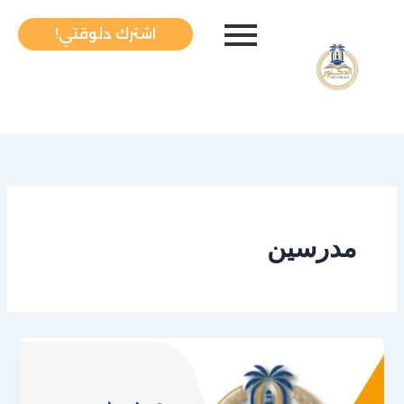
خطي
لى
اشترك دلوقتي!
لمحتوى
مدرسين