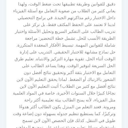
دقيق للقوانين وطريقة تطبيقها تحت ضغط الوقت، ولهذا
يعاني كثير من الطلاب من صعوبة التعامل مع أسئلة الفيزياء
داخل الاختبار رغم مذاكرتهم الجيدة. في برامج التحصيلي
لدينا لا نعتمد على الحفظ المكثف فقط، بل نركز على
تدريب الطالب على التفكير السريع وتحليل الأسئلة واختيار
الطريقة الأنسب للحل. تشمل خطة التحضير: مراجعة
شاملة للقوانين المهمة. تبسيط الأفكار المعقدة المتكررة.
حل نماذج مشابهة للاختبار الحقيقي. التدريب على إدارة
الوقت أثناء الحل. تقوية مهارة التركيز والانتباه. تعليم طرق
الحل السريعة لتوفير الوقت. وهذا يساعد الطالب على
التعامل مع الاختبار بثقة أكبر وتحقيق نتائج أفضل دون
الشعور بالارتباك أو الضغط. لماذا يحقق التعليم الأون لاين
نتائج أفضل مع كثير من الطلاب؟ أثبت التعليم الأون لاين
نجاحًا كبيرًا خلال السنوات الأخيرة، خاصة في المواد العلمية
مثل الفيزياء، لأنه يمنح الطالب بيئة تعليمية أكثر راحة
ومرونة. فعند التعلم من المنزل يكون الطالب أكثر هدوءًا
وتركيزًا، كما يستطيع تنظيم جدوله بسهولة دون إضاعة وقت
طويل في التنقل. كذلك فإن الحصص الأون لاين تسمح
باستخدام وسائل تعليم حديثة تساعد على توضيح المفاهيم