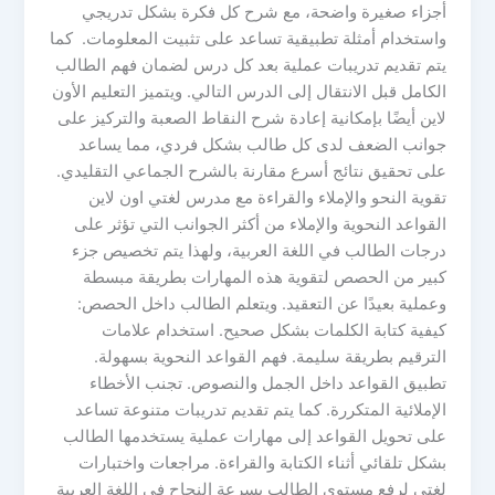
أجزاء صغيرة واضحة، مع شرح كل فكرة بشكل تدريجي
واستخدام أمثلة تطبيقية تساعد على تثبيت المعلومات. كما
يتم تقديم تدريبات عملية بعد كل درس لضمان فهم الطالب
الكامل قبل الانتقال إلى الدرس التالي. ويتميز التعليم الأون
لاين أيضًا بإمكانية إعادة شرح النقاط الصعبة والتركيز على
جوانب الضعف لدى كل طالب بشكل فردي، مما يساعد
على تحقيق نتائج أسرع مقارنة بالشرح الجماعي التقليدي.
تقوية النحو والإملاء والقراءة مع مدرس لغتي اون لاين
القواعد النحوية والإملاء من أكثر الجوانب التي تؤثر على
درجات الطالب في اللغة العربية، ولهذا يتم تخصيص جزء
كبير من الحصص لتقوية هذه المهارات بطريقة مبسطة
وعملية بعيدًا عن التعقيد. ويتعلم الطالب داخل الحصص:
كيفية كتابة الكلمات بشكل صحيح. استخدام علامات
الترقيم بطريقة سليمة. فهم القواعد النحوية بسهولة.
تطبيق القواعد داخل الجمل والنصوص. تجنب الأخطاء
الإملائية المتكررة. كما يتم تقديم تدريبات متنوعة تساعد
على تحويل القواعد إلى مهارات عملية يستخدمها الطالب
بشكل تلقائي أثناء الكتابة والقراءة. مراجعات واختبارات
لغتي لرفع مستوى الطالب بسرعة النجاح في اللغة العربية