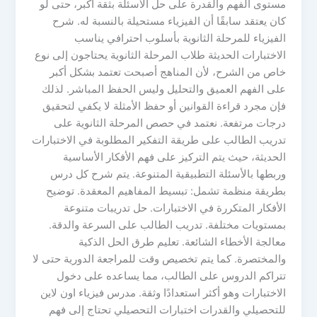
مستوى الفهم والقدرة على حل الأسئلة بثقة أكبر، حتى لو
كان يعتقد سابقًا أن الفيزياء مستحيلة بالنسبة له. شرح
الفيزياء للمرحلة الثانوية بأسلوب احترافي يناسب
الاختبارات الحديثة طلاب المرحلة الثانوية يحتاجون إلى نوع
خاص من الشرح، لأن المناهج أصبحت تعتمد بشكل أكبر
على الفهم العميق والتحليل وليس الحفظ المباشر. لذلك
فإن مجرد قراءة القوانين أو حفظ الأمثلة لا يكفي لتحقيق
درجات مرتفعة. نعتمد في حصص المرحلة الثانوية على
تدريب الطالب على طريقة التفكير المطلوبة في الاختبارات
الحديثة، حيث يتم التركيز على فهم الأفكار الأساسية
وربطها بالأسئلة التطبيقية المتنوعة. يتم شرح كل درس
بطريقة منظمة تشمل: تبسيط المفاهيم المعقدة. توضيح
الأفكار المتكررة في الاختبارات. حل تدريبات متنوعة
بمستويات مختلفة. تدريب الطالب على السرعة والدقة.
معالجة الأخطاء الشائعة. تعليم طرق الحل الذكية
والمختصرة. كما يتم تخصيص وقت للمراجعة الدورية حتى لا
تتراكم الدروس على الطالب، مما يساعده على دخول
الاختبارات وهو أكثر استعدادًا وثقة. مدرس فيزياء اون لاين
للتحصيلي والقدرات اختبارات التحصيلي تحتاج إلى فهم