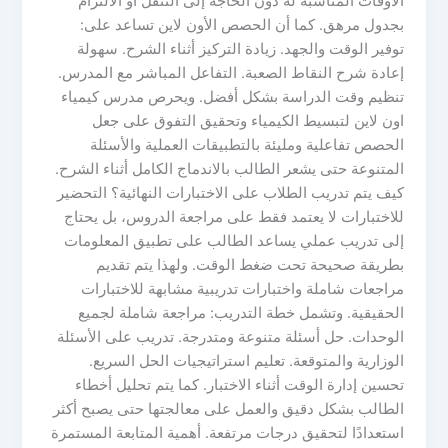
الأوقات المناسبة له دون الحاجة إلى التنقل أو الالتزام
بجدول مرهق. كما أن الحصص الأون لاين تساعد على:
توفير الوقت والجهد. زيادة التركيز أثناء الشرح. سهولة
إعادة شرح النقاط الصعبة. التفاعل المباشر مع المدرس.
تنظيم وقت الدراسة بشكل أفضل. ويحرص مدرس كيمياء
اون لاين لتبسيط الكيمياء وتحقيق التفوق على جعل
الحصص تفاعلية ومليئة بالتطبيقات العملية والأسئلة
المتنوعة حتى يشعر الطالب بالاندماج الكامل أثناء الشرح.
كيف يتم تدريب الطلاب على الاختبارات النهائية؟ التحضير
للاختبارات لا يعتمد فقط على مراجعة الدروس، بل يحتاج
إلى تدريب عملي يساعد الطالب على تطبيق المعلومات
بطريقة صحيحة تحت ضغط الوقت. ولهذا يتم تقديم
مراجعات شاملة واختبارات تدريبية مشابهة للاختبارات
الحقيقية. وتشمل خطة التدريب: مراجعة شاملة لجميع
الوحدات. حل أسئلة متنوعة ومتدرجة. تدريب على الأسئلة
الوزارية والمتوقعة. تعليم استراتيجيات الحل السريع.
تحسين إدارة الوقت أثناء الاختبار. كما يتم تحليل أخطاء
الطالب بشكل دقيق والعمل على معالجتها حتى يصبح أكثر
استعدادًا لتحقيق درجات مرتفعة. أهمية المتابعة المستمرة