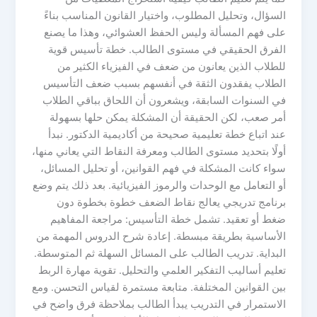
السؤال، وتحليل المطلوب، واختيار القانون المناسب بناءً
على فهم المسألة وليس الحفظ العشوائي، وهذا ما يصنع
الفرق الحقيقي في مستوى الطالب. خطة تأسيس قوية
للطلاب الذين يعانون من ضعف في الفيزياء الكثير من
الطلاب يفقدون الثقة في أنفسهم بسبب ضعف التأسيس
في السنوات السابقة، ويشعرون أن اللحاق بباقي الطلاب
أمر صعب، لكن الحقيقة أن المشكلة يمكن حلها بسهولة
عند اتباع خطة تعليمية صحيحة من أكاديمية الدكتور. نبدأ
أولًا بتحديد مستوى الطالب ومعرفة النقاط التي يعاني منها،
سواء كانت المشكلة في فهم القوانين، أو تحليل المسائل،
أو التعامل مع الوحدات والرموز الفيزيائية. بعد ذلك يتم وضع
برنامج تدريجي يعالج نقاط الضعف خطوة بخطوة دون
ضغط أو تعقيد. تشمل خطة التأسيس: مراجعة المفاهيم
الأساسية بطريقة مبسطة. إعادة شرح الدروس المهمة من
البداية. تدريب الطالب على المسائل السهلة ثم المتوسطة.
تعليم أساليب التفكير العلمي والتحليل. تقوية مهارة الربط
بين القوانين المختلفة. متابعة مستمرة لقياس التحسن. ومع
الاستمرار في التدريب يبدأ الطالب بملاحظة فرق واضح في