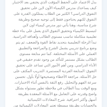
بدل الاعتماد على الحفظ المؤقت الذي يختفي بعد الاختبار.
كيف يساعدك مدرس الكيمياء الأون لاين على تحقيق
التفوق الدراسي؟ الكثير من الطلاب يمتلكون القدرة على
التفوق لكنهم يحتاجون فقط إلى توجيه صحيح وطريقة
شرح مناسبة، وهنا يأتي دور مدرس كيمياء اون لاين
لتبسيط الكيمياء وتحقيق التفوق الذي يعمل على بناء خطة
تعليمية متكاملة تناسب مستوى الطالب وأهدافه الدراسية.
تبدأ الرحلة التعليمية بتحديد نقاط القوة والضعف، ثم يتم
وضع برنامج تدريبي يشمل الشرح والمراجعة والتطبيق
العملي على الأسئلة المختلفة. كما تتم متابعة مستوى
الطالب بشكل مستمر للتأكد من وجود تقدم حقيقي في
الأداء الدراسي. ومن أهم الأمور التي تساعد على تحقيق
التفوق: المتابعة الفردية المستمرة. التدريب المكثف على
حل الأسئلة. مراجعة الأخطاء وتصحيحها أولًا بأول. تحسين
سرعة الفهم والتحليل. رفع الثقة بالنفس أثناء الاختبارات.
ومع الوقت يبدأ الطالب في ملاحظة تطور مستواه بشكل
واضح وقدرته على التعامل مع الأسئلة المعقدة بطريقة
أسهل وأكثر احترافية. شرح المعادلات الكيميائية
والحسابات بطريقة مبسطة تعتبر المعادلات الكيميائية من