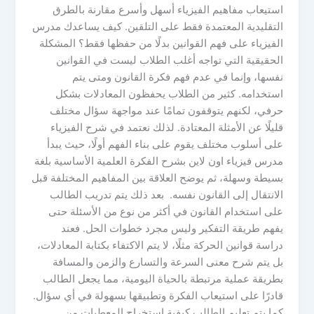
استيعاب مفاهيم الفيزياء أسهل وأسرع مقارنة بالطرق
التقليدية المعتمدة فقط على التلقين. كيف يساعدك مدرس
الفيزياء على فهم القوانين بدلًا من حفظها فقط؟ المشكلة
الحقيقية التي تواجه أغلب الطلاب ليست في القوانين
نفسها، وإنما في عدم فهم فكرة القانون ومتى يتم
استخدامه. كثير من الطلاب يحفظون المعادلات بشكل
حرفي، لكنهم يتوقفون تمامًا عند مواجهة سؤال مختلف
قليلًا عن الأمثلة المعتادة. لذلك نعتمد في شرح الفيزياء
على أسلوب مختلف يقوم على بناء الفهم أولًا، حيث يبدأ
مدرس فيزياء اون لاين بشرح الفكرة العلمية الأساسية بلغة
بسيطة وسهلة، ثم يوضح العلاقة بين المفاهيم المختلفة قبل
الانتقال إلى القانون نفسه. بعد ذلك يتم تدريب الطالب
على استخدام القانون في أكثر من نوع من الأسئلة حتى
يفهم طريقة التفكير وليس مجرد خطوات الحل. فعند
دراسة قوانين الحركة مثلًا، لا يتم الاكتفاء بكتابة المعادلات،
بل يتم شرح معنى السرعة والتسارع والزمن والمسافة
بطريقة عملية مرتبطة بالحياة اليومية، مما يجعل الطالب
قادرًا على استيعاب الفكرة وتطبيقها بسهولة في أي سؤال.
كما يتم تعليم الطالب كيفية استخراج المعطيات من