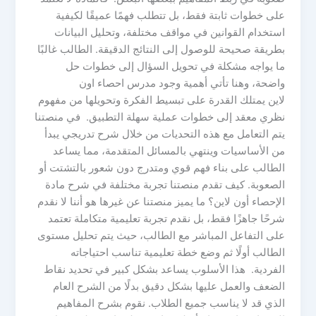
على خطوات ثابتة فقط، بل تتطلب فهمًا عميقًا لكيفية
استخدام القوانين في مواقف مختلفة، وتحليل البيانات
بطريقة صحيحة للوصول إلى النتائج الدقيقة. الطالب غالبًا
ما يواجه مشكلة في تحويل السؤال إلى خطوات حل
واضحة، وهنا تأتي أهمية وجود مدرس احصاء اون
لاين يمتلك القدرة على تبسيط الفكرة وتحويلها من مفهوم
نظري معقد إلى خطوات عملية سهلة التطبيق. في منصتنا
يتم التعامل مع هذه التحديات من خلال شرح تدريجي يبدأ
من الأساسيات وينتهي بالمسائل المتقدمة، مما يساعد
الطالب على بناء فهم قوي ومتدرج دون شعور بالتشتت أو
الصعوبة. كيف تقدم منصتنا تجربة مختلفة في شرح مادة
الإحصاء أون لاين؟ ما يميز منصتنا عن غيرها هو أننا لا نقدم
شرحًا جاهزًا فقط، بل نقدم تجربة تعليمية متكاملة تعتمد
على التفاعل المباشر مع الطالب، حيث يتم تحليل مستوى
الطالب أولًا ثم وضع خطة تعليمية تناسب احتياجاته
الفردية. هذا الأسلوب يساعد بشكل كبير في تحديد نقاط
الضعف والعمل عليها بشكل دقيق بدلًا من الشرح العام
الذي قد لا يناسب جميع الطلاب. نقوم بشرح المفاهيم