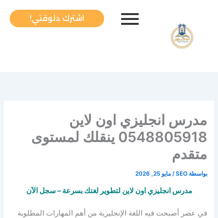
خطي
لى
اشترك دلوقتي!
لمحتوى
مدرس انجليزي اون لاين
0548805918 ينقلك لمستوى
متقدم
بواسطة
SEO
/
مايو 25, 2026
مدرس انجليزي اون لاين لتطوير لغتك بسرعة – سجل الآن
في عصر أصبحت فيه اللغة الإنجليزية من أهم المهارات المطلوبة