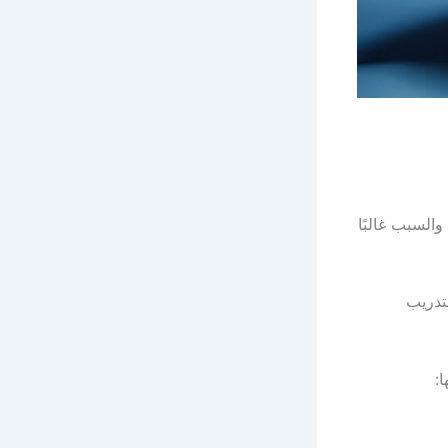
السبب غالبًا
تدريب
: