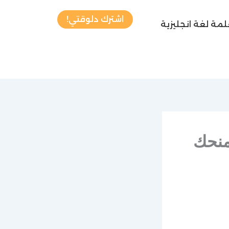
اشترك دلوقتي!
مة لغة انجليزية
يزي اون لاين 0548805918 تمنحك