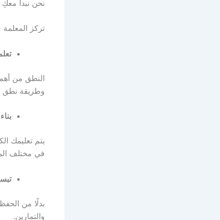
نحن نبدأ معكِ
تركز المعلمة 
تعلم
النطق من أهم 
وطريقة نطق ال
بناء
يتم تعليمك ال
في مختلف الم
تبسي
بدلًا من الحفظ
والتمارين.