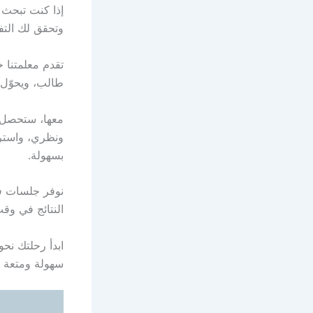
إذا كنت تبحث
وتحقق لك التف
تقدم معلمتنا
طالب، ويحوّل 
معها، ستحصل ع
ونظري، واسترا
بسهولة.
نوفر جلسات فر
النتائج في وق
ابدأ رحلتك ن
سهولة ومتعة و