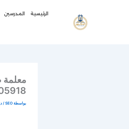
خطي
لى
الرئيسية
المدرسين
لمحتوى
معلمة 
0548805918 معلمة
بواسطة
SEO
/
ديس