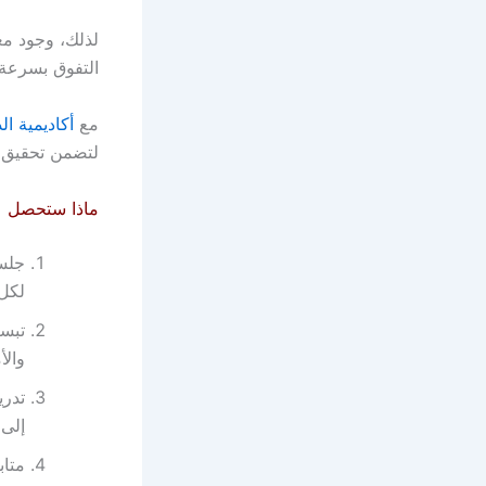
لذلك، وجود م
التفوق بسرعة 
مع
أكاديمية ال
لتضمن تحقيق أ
ماذا ستحصل ع
جلس
لكل
تبسي
والأ
تدري
إلى 
متاب