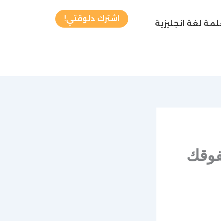
اشترك دلوقتي!
مة لغة انجليزية