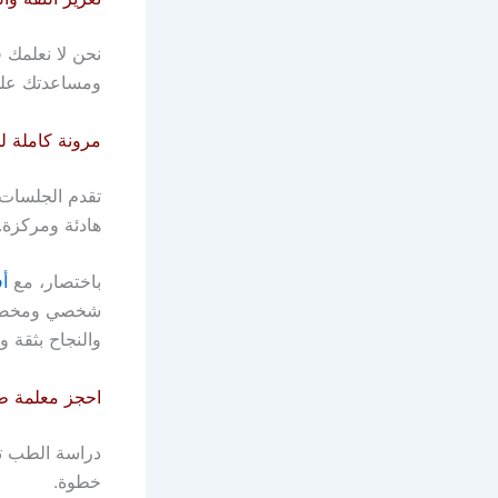
نحن لا نعلمك 
ومساعدتك على
مرونة كاملة 
تقدم الجلسات 
هادئة ومركزة.
باختصار، مع
أ
شخصي ومخصص، 
والنجاح بثقة و
احجز معلمة ط
دراسة الطب تح
خطوة.