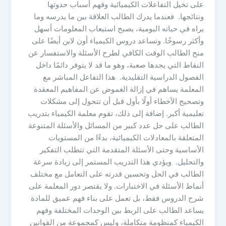
على تخيل التفاعلات الكيميائية وفهم أسباب حدوثها
ونتائجها. فعندما يدرك الطالب العلاقة بين ما يدرسه وما
يراه في حياته اليومية، يصبح استيعاب المعلومات أسهل
وأكثر رسوخًا. وتساعد دروس الكيمياء أون لاين أيضًا على
منح الطالب الوقت الكافي لطرح الأسئلة والاستفسار عن
النقاط التي يجدها صعبة، وهو ما قد لا يتوفر دائمًا داخل
الفصول الدراسية التقليدية. هذا التفاعل المباشر مع
المعلمة يساهم في إزالة الغموض عن المفاهيم المعقدة
وتصحيح الأخطاء أولًا بأول قبل أن تتحول إلى مشكلات
تعليمية أكبر. إضافة إلى ذلك، تقوم معلمة الكيمياء بتدريب
الطالب على حل عدد كبير من المسائل والأسئلة المتنوعة
المتعلقة بالمعادلات الكيميائية، بدءًا من المستويات
الأساسية وحتى الأسئلة المتقدمة التي تتطلب التفكير
والتحليل. ويؤدي هذا التدريب المستمر إلى زيادة سرعة
الطالب في الحل وتحسين قدرته على التعامل مع مختلف
أنماط الأسئلة في الاختبارات. ولا يقتصر دور المعلمة على
شرح الدروس فقط، بل تعمل على بناء فهم عميق للمادة
يساعد الطالب على الربط بين الوحدات المختلفة وفهم
الكيمياء كمنظومة متكاملة، وليس كمجموعة من القوانين