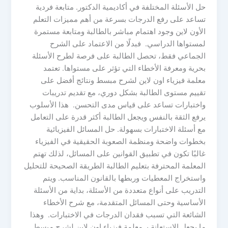
حل الأسئلة المختلفة في أكاديمية الدكتور. متابعة فردية
تساعد على رفع الدرجات بسرعة من أهم مميزات التعلم
الأون لاين وجود اهتمام مباشر بالطالبة ومتابعة مستمرة
لمستواها الدراسي. فبدلًا من الاعتماد على الشرح
الجماعي فقط، تحصل الطالبة على فرصة لطرح الأسئلة
بحرية ومعرفة الأخطاء التي تؤثر على مستواها. تعتمد
معلمة فيزياء اون لاين لشرح مبسط ونتائج أفضل على
تقييم مستوى الطالبة بشكل دوري، مع تقديم تدريبات
واختبارات تساعد على قياس مدى التحسن. هذا الأسلوب
يرفع الثقة بالنفس ويجعل الطالبة أكثر قدرة على التعامل
مع أسئلة الاختبارات بسهولة. حل المسائل الفيزيائية
بخطوات واضحة ومنظمة الصعوبة الحقيقية في الفيزياء
غالبًا تكون في تطبيق القوانين على المسائل، لذلك تهتم
المعلمة المحترفة بتعليم الطالبة الطريقة الصحيحة للتحليل
واستخراج المعطيات وربطها بالقانون المناسب. ويتم
التدريب على أنواع متعددة من الأسئلة، بداية من الأسئلة
الأساسية وحتى المسائل المتقدمة، مع شرح الأخطاء
الشائعة التي تسبب فقدان الدرجات في الاختبارات. وهذا
ما يجعل الاستعانة بـ معلمة فيزياء اون لاين لشرح مبسط