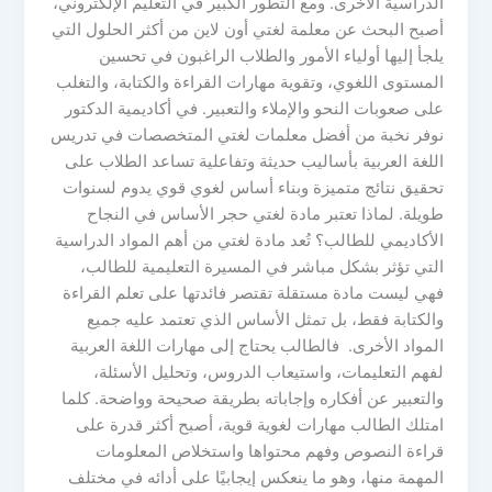
الدراسية الأخرى. ومع التطور الكبير في التعليم الإلكتروني،
أصبح البحث عن معلمة لغتي أون لاين من أكثر الحلول التي
يلجأ إليها أولياء الأمور والطلاب الراغبون في تحسين
المستوى اللغوي، وتقوية مهارات القراءة والكتابة، والتغلب
على صعوبات النحو والإملاء والتعبير. في أكاديمية الدكتور
نوفر نخبة من أفضل معلمات لغتي المتخصصات في تدريس
اللغة العربية بأساليب حديثة وتفاعلية تساعد الطلاب على
تحقيق نتائج متميزة وبناء أساس لغوي قوي يدوم لسنوات
طويلة. لماذا تعتبر مادة لغتي حجر الأساس في النجاح
الأكاديمي للطالب؟ تُعد مادة لغتي من أهم المواد الدراسية
التي تؤثر بشكل مباشر في المسيرة التعليمية للطالب،
فهي ليست مادة مستقلة تقتصر فائدتها على تعلم القراءة
والكتابة فقط، بل تمثل الأساس الذي تعتمد عليه جميع
المواد الأخرى. فالطالب يحتاج إلى مهارات اللغة العربية
لفهم التعليمات، واستيعاب الدروس، وتحليل الأسئلة،
والتعبير عن أفكاره وإجاباته بطريقة صحيحة وواضحة. كلما
امتلك الطالب مهارات لغوية قوية، أصبح أكثر قدرة على
قراءة النصوص وفهم محتواها واستخلاص المعلومات
المهمة منها، وهو ما ينعكس إيجابيًا على أدائه في مختلف