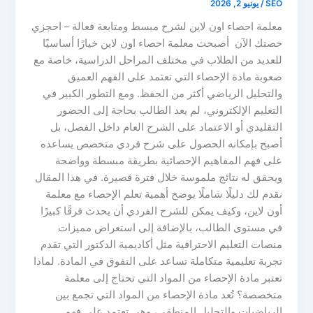
SEO
/
يونيو 2, 2026
معلمة احصاء اون لاين لشرح مبسط ومتابعة فعالة – احجزي
حصتك الآن أصبحت معلمة احصاء اون لاين خيارًا أساسيًا
للعديد من الطلاب في مختلف المراحل الدراسية، خاصة مع
صعوبة مادة الإحصاء التي تعتمد على الفهم العميق
والتحليل الرياضي أكثر من الحفظ. ومع التطور الكبير في
التعليم الإلكتروني، لم يعد الطالب بحاجة إلى الحضور
التقليدي أو الاعتماد على الشرح العام داخل الفصل، بل
أصبح بإمكانه الحصول على شرح فردي متخصص يساعده
على فهم المفاهيم الإحصائية بطريقة مبسطة وواضحة
ويحقق له نتائج ملموسة خلال فترة قصيرة. في هذا المقال
نقدم لك دليلًا شاملًا يوضح أهمية تعلم الإحصاء مع معلمة
أون لاين، وكيف يمكن للشرح الفردي أن يحدث فرقًا كبيرًا
في مستوى الطالب، بالإضافة إلى استعراض مميزات
منصات التعليم الاحترافية مثل أكاديمية الدكتور التي تقدم
تجربة تعليمية متكاملة تساعد على التفوق في المادة. لماذا
تعتبر مادة الإحصاء من المواد التي تحتاج إلى معلمة
متخصصة؟ تُعد مادة الإحصاء من المواد التي تجمع بين
الرياضيات والتحليل المنطقي، وهي تعتمد على فهم