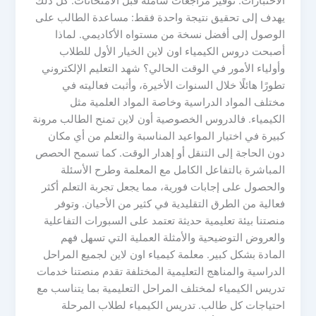
الاختبارات. توفير مراجعات شاملة قبل الامتحانات. كل ذلك
يهدف إلى تحقيق نتيجة واحدة فقط: مساعدة الطالب على
الوصول إلى أفضل نسخة من مستواه الأكاديمي. لماذا
أصبحت دروس الكيمياء اون لاين الخيار الأول للطلاب
وأولياء الأمور في الوقت الحالي؟ شهد التعليم الإلكتروني
تطورًا هائلًا خلال السنوات الأخيرة، وأثبت فعاليته في
مختلف المواد الدراسية وخاصة المواد العلمية مثل
الكيمياء. فالدروس الخصوصية أون لاين تمنح الطالب مرونة
كبيرة في اختيار المواعيد المناسبة والتعلم من أي مكان
دون الحاجة إلى التنقل أو إهدار الوقت. كما تسمح الحصص
المباشرة بالتفاعل الكامل مع المعلمة وطرح الأسئلة
والحصول على إجابات فورية، مما يجعل تجربة التعلم أكثر
فعالية من الطرق التقليدية في كثير من الأحيان. وتوفر
منصتنا بيئة تعليمية حديثة تعتمد على السبورات التفاعلية
والعروض التوضيحية والأمثلة العملية التي تسهل فهم
المادة بشكل كبير. معلمة كيمياء اون لاين لجميع المراحل
الدراسية والمناهج التعليمية المختلفة تقدم منصتنا خدمات
تدريس الكيمياء لمختلف المراحل التعليمية بما يتناسب مع
احتياجات كل طالب. تدريس الكيمياء لطلاب المرحلة