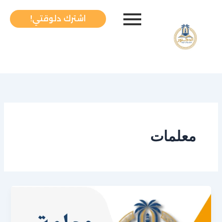
خطي
لى
اشترك دلوقتي!
لمحتوى
معلمات