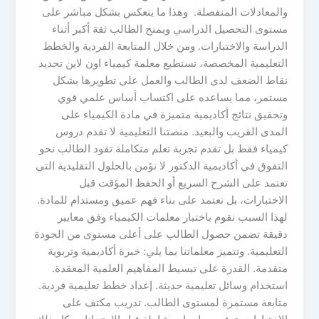
والمعادلات المنفصلة. وهذا ما ينعكس بشكل مباشر على
مستوى التحصيل الدراسي ويمنح الطالب ثقة أكبر أثناء
الدراسة والاختبارات. ومن خلال المتابعة الفردية والخطط
التعليمية المخصصة، تستطيع معلمة كيمياء اون لاين تحديد
نقاط الضعف لدى الطالب والعمل على تطويرها بشكل
مستمر، مما يساعده على اكتساب أساس علمي قوي
وتحقيق نتائج أكاديمية متميزة في مادة الكيمياء على
المدى القريب والبعيد. منصتنا التعليمية لا تقدم دروس
كيمياء فقط بل تقدم تجربة تعلم متكاملة تقود الطالب نحو
التفوق في أكاديمية الدكتور لا نؤمن بالحلول التقليدية التي
تعتمد على الشرح السريع أو الحفظ المؤقت قبل
الاختبارات، بل نعتمد على بناء فهم عميق ومستدام للمادة.
لهذا السبب نقوم باختيار معلمات الكيمياء وفق معايير
دقيقة تضمن حصول الطالب على أعلى مستوى من الجودة
التعليمية. وتتميز معلماتنا بما يلي: خبرة أكاديمية وتربوية
متقدمة. القدرة على تبسيط المفاهيم العلمية المعقدة.
استخدام وسائل تعليمية حديثة. إعداد خطط تعليمية فردية.
متابعة مستمرة لمستوى الطالب. تدريب مكثف على