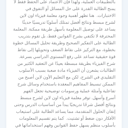
بالتطبيقات العملية، ولهذا فإن الاعتماد على الحفظ فقط لا
يمنح الطالبة القدرة على حل المسائل أو التفوق في
الاختبارات. هنا تظهر أهمية وجود معلمة فيزياء اون لاين
لشرح مبسط ونتائج أفضل تمتلك أسلوبًا تدريسيًا حديثًا
يساعد على توصيل المعلومة بأسهل طريقة ممكنة. المعلمة
المحترفة لا تكتفي بشرح القوانين فقط، بل تقوم بتدريب
الطالبة على التفكير الصحيح وطريقة تحليل المسائل خطوة
بخطوة، مع التركيز على نقاط الضعف وتحويلها إلى نقاط
قوة حقيقية تساعد على رفع المستوى الدراسي بسرعة.
شرح الفيزياء بطريقة مبسطة بعيدًا عن التعقيد الكثير من
الطالبات يشعرن أن الفيزياء مادة صعبة بسبب الأسلوب
التقليدي في الشرح، لكن مع التعليم الأون لاين أصبح من
الممكن تبسيط المفاهيم المعقدة باستخدام وسائل شرح
تفاعلية وأمثلة عملية ورسومات توضيحية تجعل الفهم
أسرع وأسهل. توفر معلمة فيزياء اون لاين لشرح مبسط
ونتائج أفضل شرحًا تدريجيًا يبدأ من أساسيات الدرس وحتى
إتقان الحلول المتقدمة، مما يساعد الطالبة على استيعاب
الأفكار دون ضغط أو تشتيت. كما يتم تقسيم المعلومات
بأسلوب منظم يسهل حفظ القوانين وفهم استخداماتها في