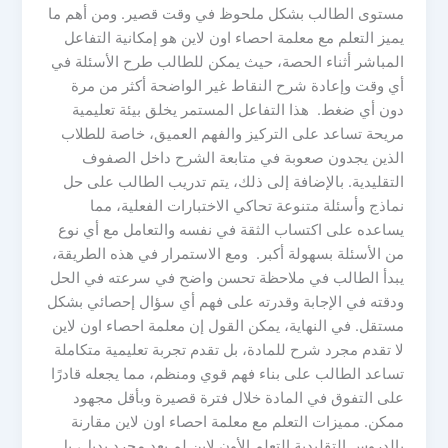
مستوى الطالب بشكل ملحوظ في وقت قصير. ومن أهم ما
يميز التعلم مع معلمة احصاء اون لاين هو إمكانية التفاعل
المباشر أثناء الحصة، حيث يمكن للطالب طرح الأسئلة في
أي وقت وإعادة شرح النقاط غير الواضحة أكثر من مرة
دون أي ضغط. هذا التفاعل المستمر يخلق بيئة تعليمية
مريحة تساعد على التركيز والفهم العميق، خاصة للطلاب
الذين يجدون صعوبة في متابعة الشرح داخل الصفوف
التقليدية. بالإضافة إلى ذلك، يتم تدريب الطالب على حل
نماذج وأسئلة متنوعة تحاكي الاختبارات الفعلية، مما
يساعده على اكتساب الثقة في نفسه والتعامل مع أي نوع
من الأسئلة بسهولة أكبر. ومع الاستمرار في هذه الطريقة،
يبدأ الطالب في ملاحظة تحسن واضح في سرعته في الحل
ودقته في الإجابة وقدرته على فهم أي سؤال إحصائي بشكل
مستقل. في النهاية، يمكن القول إن معلمة احصاء اون لاين
لا تقدم مجرد شرح للمادة، بل تقدم تجربة تعليمية متكاملة
تساعد الطالب على بناء فهم قوي ومنظم، مما يجعله قادرًا
على التفوق في المادة خلال فترة قصيرة وبأقل مجهود
ممكن. مميزات التعلم مع معلمة احصاء اون لاين مقارنة
بالدروس التقليدية التعلم الأون لاين لم يعد مجرد بديل، بل