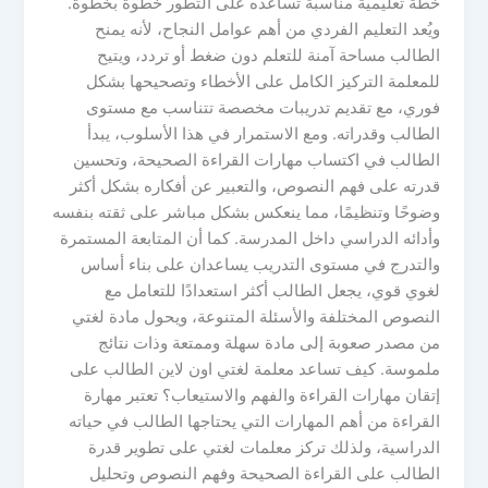
خطة تعليمية مناسبة تساعده على التطور خطوة بخطوة.
ويُعد التعليم الفردي من أهم عوامل النجاح، لأنه يمنح
الطالب مساحة آمنة للتعلم دون ضغط أو تردد، ويتيح
للمعلمة التركيز الكامل على الأخطاء وتصحيحها بشكل
فوري، مع تقديم تدريبات مخصصة تتناسب مع مستوى
الطالب وقدراته. ومع الاستمرار في هذا الأسلوب، يبدأ
الطالب في اكتساب مهارات القراءة الصحيحة، وتحسين
قدرته على فهم النصوص، والتعبير عن أفكاره بشكل أكثر
وضوحًا وتنظيمًا، مما ينعكس بشكل مباشر على ثقته بنفسه
وأدائه الدراسي داخل المدرسة. كما أن المتابعة المستمرة
والتدرج في مستوى التدريب يساعدان على بناء أساس
لغوي قوي، يجعل الطالب أكثر استعدادًا للتعامل مع
النصوص المختلفة والأسئلة المتنوعة، ويحول مادة لغتي
من مصدر صعوبة إلى مادة سهلة وممتعة وذات نتائج
ملموسة. كيف تساعد معلمة لغتي اون لاين الطالب على
إتقان مهارات القراءة والفهم والاستيعاب؟ تعتبر مهارة
القراءة من أهم المهارات التي يحتاجها الطالب في حياته
الدراسية، ولذلك تركز معلمات لغتي على تطوير قدرة
الطالب على القراءة الصحيحة وفهم النصوص وتحليل