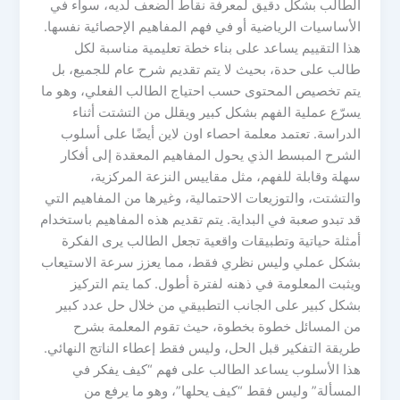
الطالب بشكل دقيق لمعرفة نقاط الضعف لديه، سواء في
الأساسيات الرياضية أو في فهم المفاهيم الإحصائية نفسها.
هذا التقييم يساعد على بناء خطة تعليمية مناسبة لكل
طالب على حدة، بحيث لا يتم تقديم شرح عام للجميع، بل
يتم تخصيص المحتوى حسب احتياج الطالب الفعلي، وهو ما
يسرّع عملية الفهم بشكل كبير ويقلل من التشتت أثناء
الدراسة. تعتمد معلمة احصاء اون لاين أيضًا على أسلوب
الشرح المبسط الذي يحول المفاهيم المعقدة إلى أفكار
سهلة وقابلة للفهم، مثل مقاييس النزعة المركزية،
والتشتت، والتوزيعات الاحتمالية، وغيرها من المفاهيم التي
قد تبدو صعبة في البداية. يتم تقديم هذه المفاهيم باستخدام
أمثلة حياتية وتطبيقات واقعية تجعل الطالب يرى الفكرة
بشكل عملي وليس نظري فقط، مما يعزز سرعة الاستيعاب
ويثبت المعلومة في ذهنه لفترة أطول. كما يتم التركيز
بشكل كبير على الجانب التطبيقي من خلال حل عدد كبير
من المسائل خطوة بخطوة، حيث تقوم المعلمة بشرح
طريقة التفكير قبل الحل، وليس فقط إعطاء الناتج النهائي.
هذا الأسلوب يساعد الطالب على فهم “كيف يفكر في
المسألة” وليس فقط “كيف يحلها”، وهو ما يرفع من