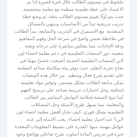
ملحوظ في مستوى الطالب خلال فترة قصيرة إذا تم
الاعتماد على خطة تعليمية منظمة مع معلمة متخصصة.
حيث يتم أولًا تقييم مستوى الطالب بدقة، ثم وضع خطة
تدريب تدريجية تبدأ من الأساسيات وتنتهي بالمسائل
المتقدمة. مع الاستمرار في التدريب والمتابعة، يبدأ الطالب
في ملاحظة تحسن واضح في سرعة الحل وفهم المفاهيم
ودقة الإجابات، مما ينعكس مباشرة على درجاته وثقته
بنفسه. دور المنصات التعليمية في دعم معلمة احصاء اون
لاين المنصات التعليمية الحديثة أصبحت عنصرًا مهمًا في
نجاح تجربة التعلم، حيث توفر بيئة متكاملة تساعد المعلمة
على تقديم شرح فعال ومنظم. من خلال هذه المنصات
يمكن متابعة الطالب بشكل مستمر، وتوفير مواد تعليمية
إضافية، وحل اختبارات تدريبية تساعد على ترسيخ الفهم.
كما تتيح المنصة إمكانية التواصل المباشر بين الطالب
والمعلمة، مما يسهل طرح الأسئلة وحل المشكلات
التعليمية بشكل فوري. كيف تختار أفضل معلمة احصاء اون
لاين؟ عند اختيار معلمة إحصاء، يجب الانتباه إلى عدة
عوامل مهمة، منها: القدرة على تبسيط المعلومات المعقدة
خبرة في تدريس المادة أسلوب شرح تفاعلي وواضح وجود