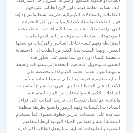
الغياب أو صعوبة المناهج أو سرعة الشرح داخل المدرسة.
كيف تساعد معلمة كيمياء اون لاين الطالب على فهم
التفاعلات والمعادلات الكيميائية بطريقة أبسط وأسرع؟ يُعد
فهم التفاعلات والمعادلات الكيميائية من أكثر التحديات
التي تواجه الطلاب عند دراسة الكيمياء، حيث تتطلب هذه
الموضوعات استيعاب مجموعة من المفاهيم العلمية
المترابطة وفهم كيفية تفاعل العناصر والمركبات مع بعضها
البعض. ولهذا السبب يلجأ الكثير من الطلاب إلى الاستعانة
بـ معلمة كيمياء اون لاين تساعدهم على تجاوز هذه
الصعوبات وتحويل المفاهيم المعقدة إلى معلومات واضحة
وسهلة الفهم. تعتمد معلمة الكيمياء المتخصصة على
أساليب تعليمية حديثة تهدف إلى تبسيط المادة بدلاً من
الاعتماد على الحفظ التقليدي. فهي تبدأ بشرح أساسيات
التفاعلات الكيميائية والعلاقات بين المواد المتفاعلة
والناتجة، ثم تنتقل تدريجيًا إلى تدريب الطالب على قراءة
المعادلات الكيميائية وفهم الرموز والصيغ بطريقة منظمة
تساعده على استيعاب الدرس خطوة بخطوة. كما تستخدم
المعلمة أمثلة واقعية من الحياة اليومية لربط المفاهيم
النظرية بالتطبيقات العملية، مما يجعل الطالب أكثر قدرة