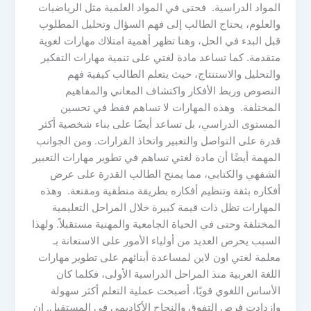
المواد الدراسية. فحتى في المواد العلمية مثل الرياضيات
والعلوم، يحتاج الطالب إلى فهم السؤال وتحليل المطلوب
قبل البدء في الحل، وهنا تظهر أهمية امتلاك مهارات لغوية
متقدمة. كما تساعد مادة لغتي على تنمية مهارات التفكير
والتحليل والاستنتاج، حيث يتعلم الطالب كيفية فهم
النصوص وربط الأفكار واكتشاف المعاني والمفاهيم
المختلفة. وهذه المهارات لا تساهم فقط في تحسين
المستوى الدراسي، بل تساعد أيضًا على بناء شخصية أكثر
قدرة على التواصل والتعبير واتخاذ القرارات. ومن الجوانب
المهمة أيضًا أن مادة لغتي تساهم في تطوير مهارات التعبير
الشفهي والكتابي، مما يمنح الطالب القدرة على عرض
أفكاره بثقة وتنظيم أفكاره بطريقة منطقية ومقنعة. وهذه
المهارات تظل ذات قيمة كبيرة خلال المراحل التعليمية
المختلفة وحتى في الحياة الجامعية والمهنية مستقبلاً. ولهذا
السبب يحرص العديد من أولياء الأمور على الاستعانة بـ
معلمة لغتي اون لاين لمساعدة أبنائهم على تطوير مهارات
اللغة العربية منذ المراحل الدراسية الأولى، فكلما كان
الأساس اللغوي قويًا، أصبحت عملية التعلم أكثر سهولة
وازدادت فرص التفوق والنجاح الأكاديمي في المستقبل. إن