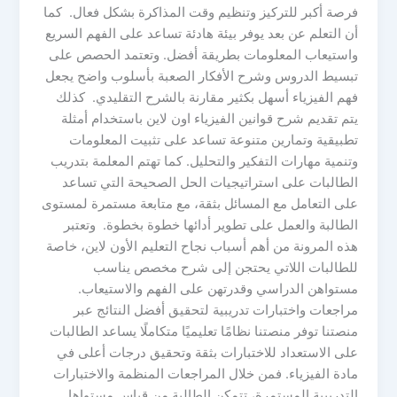
فرصة أكبر للتركيز وتنظيم وقت المذاكرة بشكل فعال. كما
أن التعلم عن بعد يوفر بيئة هادئة تساعد على الفهم السريع
واستيعاب المعلومات بطريقة أفضل. وتعتمد الحصص على
تبسيط الدروس وشرح الأفكار الصعبة بأسلوب واضح يجعل
فهم الفيزياء أسهل بكثير مقارنة بالشرح التقليدي. كذلك
يتم تقديم شرح قوانين الفيزياء اون لاين باستخدام أمثلة
تطبيقية وتمارين متنوعة تساعد على تثبيت المعلومات
وتنمية مهارات التفكير والتحليل. كما تهتم المعلمة بتدريب
الطالبات على استراتيجيات الحل الصحيحة التي تساعد
على التعامل مع المسائل بثقة، مع متابعة مستمرة لمستوى
الطالبة والعمل على تطوير أدائها خطوة بخطوة. وتعتبر
هذه المرونة من أهم أسباب نجاح التعليم الأون لاين، خاصة
للطالبات اللاتي يحتجن إلى شرح مخصص يناسب
مستواهن الدراسي وقدرتهن على الفهم والاستيعاب.
مراجعات واختبارات تدريبية لتحقيق أفضل النتائج عبر
منصتنا توفر منصتنا نظامًا تعليميًا متكاملًا يساعد الطالبات
على الاستعداد للاختبارات بثقة وتحقيق درجات أعلى في
مادة الفيزياء. فمن خلال المراجعات المنظمة والاختبارات
التدريبية المستمرة، تتمكن الطالبة من قياس مستواها